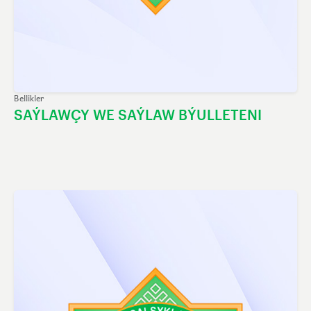
Bellikler
SAÝLAWÇY WE SAÝLAW BÝULLETENI