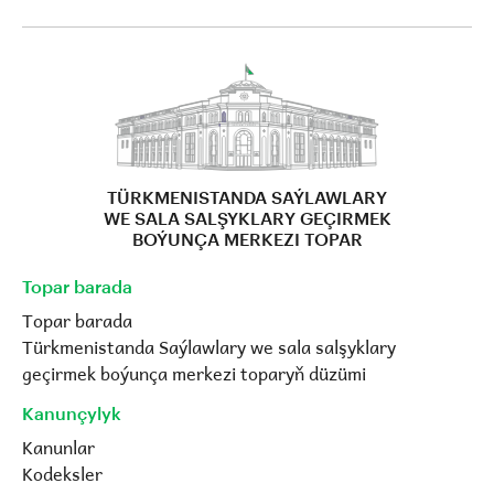
TÜRKMENISTANDA SAÝLAWLARY
WE SALA SALŞYKLARY GEÇIRMEK
BOÝUNÇA MERKEZI TOPAR
Topar barada
Topar barada
Türkmenistanda Saýlawlary we sala salşyklary
geçirmek boýunça merkezi toparyň düzümi
Kanunçylyk
Kanunlar
Kodeksler