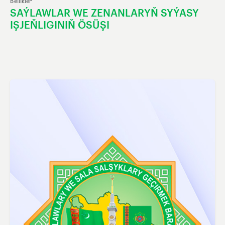
Bellikler
SAÝLAWLAR WE ZENANLARYŇ SYÝASY
IŞJEŇLIGINIŇ ÖSÜŞI