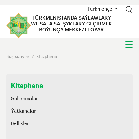
Türkmençe
TÜRKMENISTANDA SAÝLAWLARY
WE SALA SALŞYKLARY GEÇIRMEK
BOÝUNÇA MERKEZI TOPAR
Baş sahypa
/
Kitaphana
Kitaphana
Gollanmalar
Ýatlamalar
Bellikler