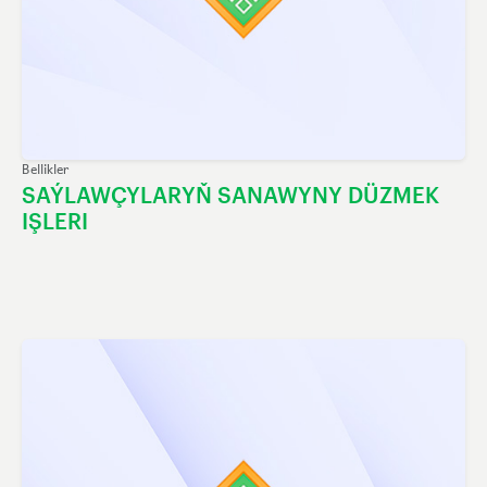
Bellikler
SAÝLAWÇYLARYŇ SANAWYNY DÜZMEK
IŞLERI