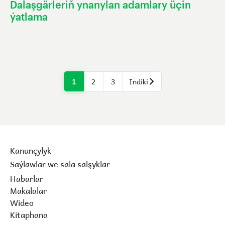
Dalaşgärleriň ynanylan adamlary üçin
ýatlama
1
2
3
Indiki
Kanunçylyk
Saýlawlar we sala salşyklar
Habarlar
Makalalar
Wideo
Kitaphana