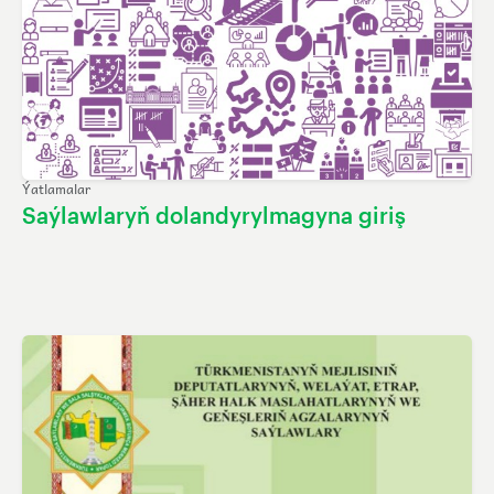
Ýatlamalar
Saýlawlaryň dolandyrylmagyna giriş