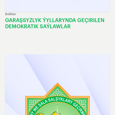
Bellikler
GARAŞSYZLYK ÝYLLARYNDA GEÇIRILEN
DEMOKRATIK SAÝLAWLAR