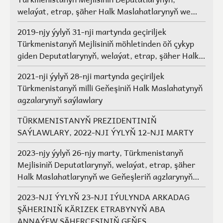
welaýat, etrap, şäher Halk Maslahatlarynyň we
Geňeşleriň agzalarynyň saýlawlary.
2019-njy ýylyň 31-nji martynda geçiriljek
Türkmenistanyň Mejlisiniň möhletinden öň çykyp
giden Deputatlarynyň, welaýat, etrap, şäher Halk
Maslahatlarynyň we Geňeşleriň agzalarynyň ýerine
2021-nji ýylyň 28-nji martynda geçiriljek
saýlawlar
Türkmenistanyň milli Geňeşiniň Halk Maslahatynyň
agzalarynyň saýlawlary
TÜRKMENISTANYŇ PREZIDENTINIŇ
SAÝLAWLARY, 2022-NJI ÝYLYŇ 12-NJI MARTY
2023-njy ýylyň 26-njy marty, Türkmenistanyň
Mejlisiniň Deputatlarynyň, welaýat, etrap, şäher
Halk Maslahatlarynyň we Geňeşleriň agzlarynyň
saýlawlary
2023-NJI ÝYLYŇ 23-NJI IÝULYNDA ARKADAG
ŞÄHERINIŇ KÄRIZEK ETRABYNYŇ ABA
ANNAÝEW ŞÄHERÇESINIŇ GEŇEŞ