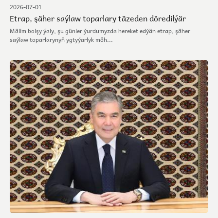
2026-07-01
Etrap, şäher saýlaw toparlary täzeden döredilýär
Mälim bolşy ýaly, şu günler ýurdumyzda hereket edýän etrap, şäher
saýlaw toparlarynyň ygtyýarlyk möh...