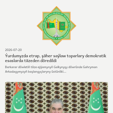
2026-07-20
Ýurdumyzda etrap, şäher saýlaw toparlary demokratik
esaslarda täzeden döredildi
Berkarar döwletiň täze eýýamynyň Galkynyşy döwründe Gahryman
Arkadagymyzyň başlangyçlaryny üstünlikl...