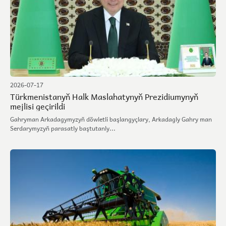
2026-07-17
Türkmenistanyň Halk Maslahatynyň Prezidiumynyň
mejlisi geçirildi
Gahryman Arkadagymyzyň döwletli başlangyçlary, Arkadagly Gahry man
Serdarymyzyň parasatly baştutanly...