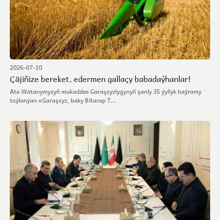
2026-07-10
Çäjiňize bereket, edermen gallaçy babadaýhanlar!
Ata Watanymyzyň mukaddes Garaşsyzlygynyň şanly 35 ýyllyk baýramy
toýlanýan «Garaşsyz, baky Bitarap T...