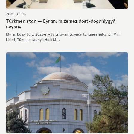
2026-07-06
Türkmenistan — Eýran: mizemez dost-doganlygyň
nyşany
Mälim bolşy ýaly, 2026-njy ýylyň 3-nji iýulynda türkmen halkynyň Milli
Lideri, Türkmenistanyň Halk M...