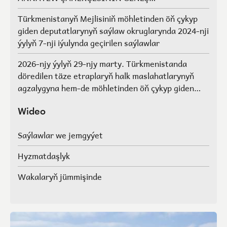
AGZALARYNYŇ SAÝLAWLARY
Türkmenistanyň Mejlisiniň möhletinden öň çykyp
giden deputatlarynyň saýlaw okruglarynda 2024-nji
ýylyň 7-nji iýulynda geçirilen saýlawlar
2026-njy ýylyň 29-njy marty. Türkmenistanda
döredilen täze etraplaryň halk maslahatlarynyň
agzalygyna hem-de möhletinden öň çykyp giden
Türkmenistanyň Mejlisiniň deputatlarynyň, halk
maslahatlarynyň we Geňeşleriň agzalarynyň ýerine
Wideo
saýlawlar.
Saýlawlar we jemgyýet
Hyzmatdaşlyk
Wakalaryň jümmişinde