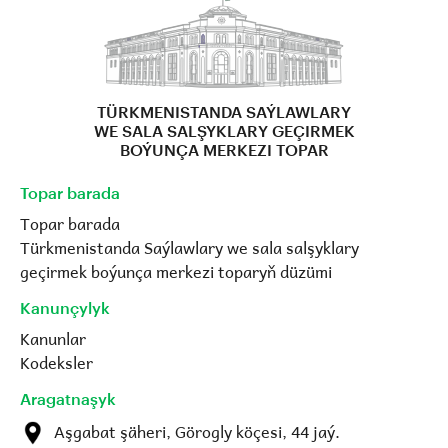
TÜRKMENISTANDA SAÝLAWLARY
WE SALA SALŞYKLARY GEÇIRMEK
BOÝUNÇA MERKEZI TOPAR
Topar barada
Topar barada
Türkmenistanda Saýlawlary we sala salşyklary
geçirmek boýunça merkezi toparyň düzümi
Kanunçylyk
Kanunlar
Kodeksler
Aragatnaşyk
Aşgabat şäheri, Görogly köçesi, 44 jaý.