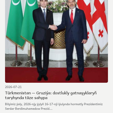
2026-07-21
Türkmenistan — Gruziýa: dostlukly gatnaşyklaryň
taryhynda täze sahypa
Bilşimiz ýaly, 2026-njy ýylyň 16-17-nji iýulynda hormatly Prezidentimiz
Serdar Berdimuhamedow Prezid...