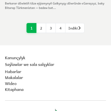
Berkarar döwletiň täze eýýamynyň Galkynyşy döwründe «Garaşsyz, baky
Bitarap Türkmenistan — bedew bat...
1
2
3
4
Indiki
Kanunçylyk
Saýlawlar we sala salşyklar
Habarlar
Makalalar
Wideo
Kitaphana