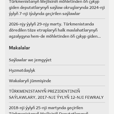
Türkmenistanyň Mejlisiniň möhletinden öň çykyp
giden deputatlarynyň saýlaw okruglarynda 2024-nji
ýylyň 7-nji iýulynda geçirilen saýlawlar
2026-njy ýylyň 29-njy marty. Türkmenistanda
döredilen täze etraplaryň halk maslahatlarynyň
agzalygyna hem-de möhletinden öň çykyp giden
Türkmenistanyň Mejlisiniň deputatlarynyň, halk
maslahatlarynyň we Geňeşleriň agzalarynyň ýerine
Makalalar
saýlawlar.
Saýlawlar we jemgyýet
Hyzmatdaşlyk
Wakalaryň jümmişinde
TÜRKMENISTANYŇ PREZIDENTINIŇ
SAÝLAWLARY, 2017-NJI ÝYLYŇ 12-NJI FEWRALY
2018-nji ýylyň 25-nji martynda geçirilen
Türkmenistanyň Mejlisiniň Deputatlarynyň,