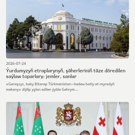
2026-07-24
Ýurdumyzyň etraplarynyň, şäherleriniň täze döredilen
saýlaw toparlary: jemler, sanlar
«Garaşsyz, baky Bitarap Türkmenistan—bedew batly at-myradyň
mekany» diýlip yglan edilen ýylda Gahrym...