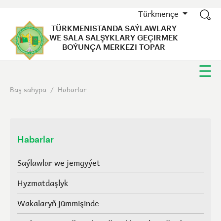
Türkmençe
TÜRKMENISTANDA SAÝLAWLARY
WE SALA SALŞYKLARY GEÇIRMEK
BOÝUNÇA MERKEZI TOPAR
Baş sahypa
/
Habarlar
Habarlar
Saýlawlar we jemgyýet
Hyzmatdaşlyk
Wakalaryň jümmişinde