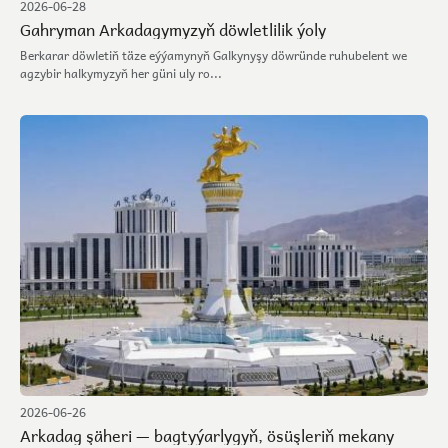
2026-06-28
Gahryman Arkadagymyzyň döwletlilik ýoly
Berkarar döwletiň täze eýýamynyň Galkynyşy döwründe ruhubelent we
agzybir halkymyzyň her güni uly ro...
2026-06-26
Arkadag şäheri — bagtyýarlygyň, ösüşleriň mekany