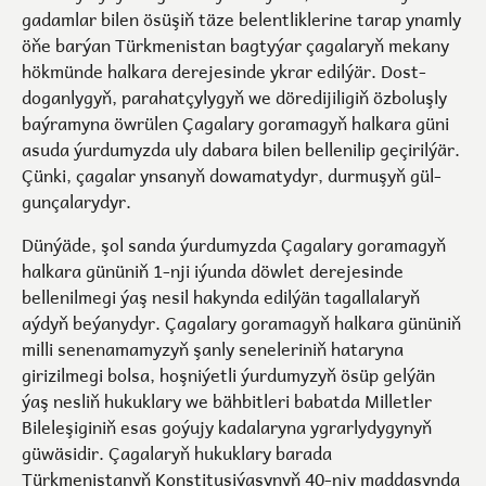
gadamlar bilen ösüşiň täze belentliklerine tarap ynamly
öňe barýan Türkmenistan bagtyýar çagalaryň mekany
hökmünde halkara derejesinde ykrar edilýär. Dost-
doganlygyň, parahatçylygyň we döredijiligiň özboluşly
baýramyna öwrülen Çagalary goramagyň halkara güni
asuda ýurdumyzda uly dabara bilen bellenilip geçirilýär.
Çünki, çagalar ynsanyň dowamatydyr, durmuşyň gül-
gunçalarydyr.
Dünýäde, şol sanda ýurdumyzda Çagalary goramagyň
halkara gününiň 1-nji iýunda döwlet derejesinde
bellenilmegi ýaş nesil hakynda edilýän tagallalaryň
aýdyň beýanydyr. Çagalary goramagyň halkara gününiň
milli senenamamyzyň şanly seneleriniň hataryna
girizilmegi bolsa, hoşniýetli ýurdumyzyň ösüp gelýän
ýaş nesliň hukuklary we bähbitleri babatda Milletler
Bileleşiginiň esas goýujy kadalaryna ygrarlydygynyň
güwäsidir. Çagalaryň hukuklary barada
Türkmenistanyň Konstitusiýasynyň 40-njy maddasynda