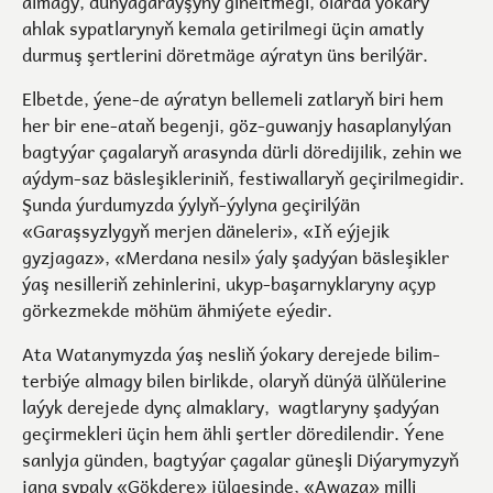
almagy, dünýägaraýşyny giňeltmegi, olarda ýokary
ahlak sypatlarynyň kemala getirilmegi üçin amatly
durmuş şertlerini döretmäge aýratyn üns berilýär.
Elbetde, ýene-de aýratyn bellemeli zatlaryň biri hem
her bir ene-ataň begenji, göz-guwanjy hasaplanylýan
bagtyýar çagalaryň arasynda dürli döredijilik, zehin we
aýdym-saz bäsleşikleriniň, festiwallaryň geçirilmegidir.
Şunda ýurdumyzda ýylyň-ýylyna geçirilýän
«Garaşsyzlygyň merjen däneleri», «Iň eýjejik
gyzjagaz», «Merdana nesil» ýaly şadyýan bäsleşikler
ýaş nesilleriň zehinlerini, ukyp-başarnyklaryny açyp
görkezmekde möhüm ähmiýete eýedir.
Ata Watanymyzda ýaş nesliň ýokary derejede bilim-
terbiýe almagy bilen birlikde, olaryň dünýä ülňülerine
laýyk derejede dynç almaklary, wagtlaryny şadyýan
geçirmekleri üçin hem ähli şertler döredilendir. Ýene
sanlyja günden, bagtyýar çagalar güneşli Diýarymyzyň
jana şypaly «Gökdere» jülgesinde, «Awaza» milli