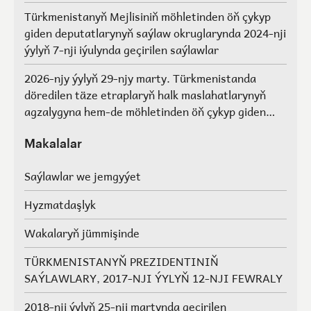
Türkmenistanyň Mejlisiniň möhletinden öň çykyp
giden deputatlarynyň saýlaw okruglarynda 2024-nji
ýylyň 7-nji iýulynda geçirilen saýlawlar
2026-njy ýylyň 29-njy marty. Türkmenistanda
döredilen täze etraplaryň halk maslahatlarynyň
agzalygyna hem-de möhletinden öň çykyp giden
Türkmenistanyň Mejlisiniň deputatlarynyň, halk
maslahatlarynyň we Geňeşleriň agzalarynyň ýerine
Makalalar
saýlawlar.
Saýlawlar we jemgyýet
Hyzmatdaşlyk
Wakalaryň jümmişinde
TÜRKMENISTANYŇ PREZIDENTINIŇ
SAÝLAWLARY, 2017-NJI ÝYLYŇ 12-NJI FEWRALY
2018-nji ýylyň 25-nji martynda geçirilen