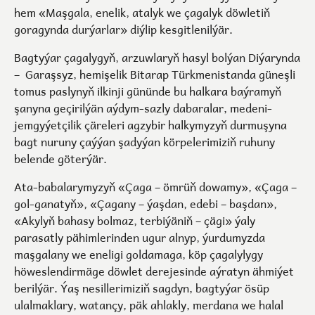
hem «Maşgala, enelik, atalyk we çagalyk döwletiň
goragynda durýarlar» diýlip kesgitlenilýär.
Bagtyýar çagalygyň, arzuwlaryň hasyl bolýan Diýarynda
– Garaşsyz, hemişelik Bitarap Türkmenistanda güneşli
tomus paslynyň ilkinji gününde bu halkara baýramyň
şanyna geçirilýän aýdym-sazly dabaralar, medeni-
jemgyýetçilik çäreleri agzybir halkymyzyň durmuşyna
bagt nuruny çaýýan şadyýan körpelerimiziň ruhuny
belende göterýär.
Ata-babalarymyzyň «Çaga – ömrüň dowamy», «Çaga –
gol-ganatyň», «Çagany – ýaşdan, edebi – başdan»,
«Akylyň bahasy bolmaz, terbiýäniň – çägi» ýaly
parasatly pähimlerinden ugur alnyp, ýurdumyzda
maşgalany we eneligi goldamaga, köp çagalylygy
höweslendirmäge döwlet derejesinde aýratyn ähmiýet
berilýär. Ýaş nesillerimiziň sagdyn, bagtyýar ösüp
ulalmaklary, watançy, päk ahlakly, merdana we halal