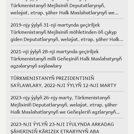
Türkmenistanyň Mejlisiniň Deputatlarynyň,
welaýat, etrap, şäher Halk Maslahatlarynyň we
Geňeşleriň agzalarynyň saýlawlary.
2019-njy ýylyň 31-nji martynda geçiriljek
Türkmenistanyň Mejlisiniň möhletinden öň çykyp
giden Deputatlarynyň, welaýat, etrap, şäher Halk
Maslahatlarynyň we Geňeşleriň agzalarynyň ýerine
2021-nji ýylyň 28-nji martynda geçiriljek
saýlawlar
Türkmenistanyň milli Geňeşiniň Halk Maslahatynyň
agzalarynyň saýlawlary
TÜRKMENISTANYŇ PREZIDENTINIŇ
SAÝLAWLARY, 2022-NJI ÝYLYŇ 12-NJI MARTY
2023-njy ýylyň 26-njy marty, Türkmenistanyň
Mejlisiniň Deputatlarynyň, welaýat, etrap, şäher
Halk Maslahatlarynyň we Geňeşleriň agzlarynyň
saýlawlary
2023-NJI ÝYLYŇ 23-NJI IÝULYNDA ARKADAG
ŞÄHERINIŇ KÄRIZEK ETRABYNYŇ ABA