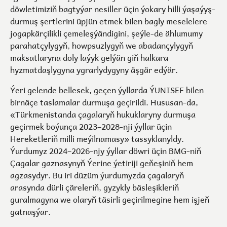
döwletimiziň bagtyýar nesiller üçin ýokary hilli ýaşaýyş-
durmuş şertlerini üpjün etmek bilen bagly meselelere
jogapkärçilikli çemeleşýändigini, şeýle-de ählumumy
parahatçylygyň, howpsuzlygyň we abadançylygyň
maksatlaryna doly laýyk gelýän giň halkara
hyzmatdaşlygyna ygrarlydygyny äşgär edýär.
Ýeri gelende bellesek, geçen ýyllarda ÝUNISEF bilen
birnäçe taslamalar durmuşa geçirildi. Hususan-da,
«Türkmenistanda çagalaryň hukuklaryny durmuşa
geçirmek boýunça 2023–2028-nji ýyllar üçin
Hereketleriň milli meýilnamasy» tassyklanyldy.
Ýurdumyz 2024–2026-njy ýyllar döwri üçin BMG-niň
Çagalar gaznasynyň Ýerine ýetiriji geňeşiniň hem
agzasydyr. Bu iri düzüm ýurdumyzda çagalaryň
arasynda dürli çäreleriň, gyzykly bäsleşikleriň
guralmagyna we olaryň täsirli geçirilmegine hem işjeň
gatnaşýar.