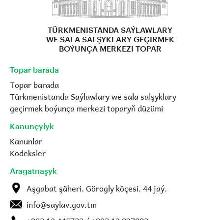
TÜRKMENISTANDA SAÝLAWLARY
WE SALA SALŞYKLARY GEÇIRMEK
BOÝUNÇA MERKEZI TOPAR
Topar barada
Topar barada
Türkmenistanda Saýlawlary we sala salşyklary
geçirmek boýunça merkezi toparyň düzümi
Kanunçylyk
Kanunlar
Kodeksler
Aragatnaşyk
Aşgabat şäheri, Görogly köçesi, 44 jaý.
info@saylav.gov.tm