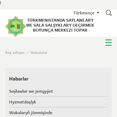
l
Türkmençe
TÜRKMENISTANDA SAÝLAWLARY
WE SALA SALŞYKLARY GEÇIRMEK
BOÝUNÇA MERKEZI TOPAR
Baş sahypa
/
Makalalar
Habarlar
Saýlawlar we jemgyýet
Hyzmatdaşlyk
Wakalaryň jümmişinde