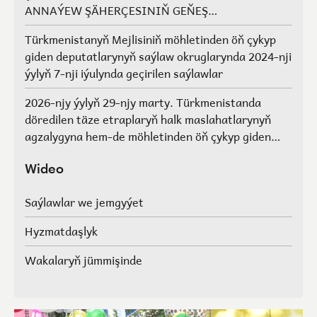
ANNAÝEW ŞÄHERÇESINIŇ GEŇEŞ
AGZALARYNYŇ SAÝLAWLARY
Türkmenistanyň Mejlisiniň möhletinden öň çykyp
giden deputatlarynyň saýlaw okruglarynda 2024-nji
ýylyň 7-nji iýulynda geçirilen saýlawlar
2026-njy ýylyň 29-njy marty. Türkmenistanda
döredilen täze etraplaryň halk maslahatlarynyň
agzalygyna hem-de möhletinden öň çykyp giden
Türkmenistanyň Mejlisiniň deputatlarynyň, halk
maslahatlarynyň we Geňeşleriň agzalarynyň ýerine
Wideo
saýlawlar.
Saýlawlar we jemgyýet
Hyzmatdaşlyk
Wakalaryň jümmişinde