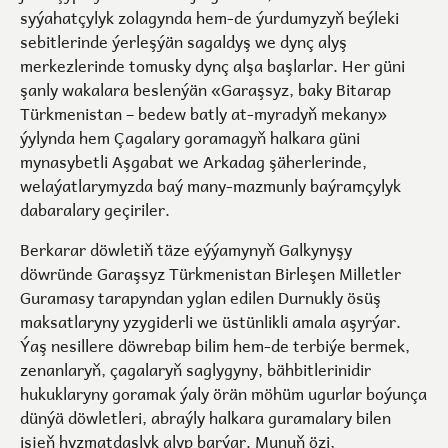
syýahatçylyk zolagynda hem-de ýurdumyzyň beýleki
sebitlerinde ýerleşýän sagaldyş we dynç alyş
merkezlerinde tomusky dynç alşa başlarlar. Her güni
şanly wakalara beslenýän «Garaşsyz, baky Bitarap
Türkmenistan – bedew batly at-myradyň mekany»
ýylynda hem Çagalary goramagyň halkara güni
mynasybetli Aşgabat we Arkadag şäherlerinde,
welaýatlarymyzda baý many-mazmunly baýramçylyk
dabaralary geçiriler.
Berkarar döwletiň täze eýýamynyň Galkynyşy
döwründe Garaşsyz Türkmenistan Birleşen Milletler
Guramasy tarapyndan yglan edilen Durnukly ösüş
maksatlaryny yzygiderli we üstünlikli amala aşyrýar.
Ýaş nesillere döwrebap bilim hem-de terbiýe bermek,
zenanlaryň, çagalaryň saglygyny, bähbitlerinidir
hukuklaryny goramak ýaly örän möhüm ugurlar boýunça
dünýä döwletleri, abraýly halkara guramalary bilen
işjeň hyzmatdaşlyk alyp barýar. Munuň özi,