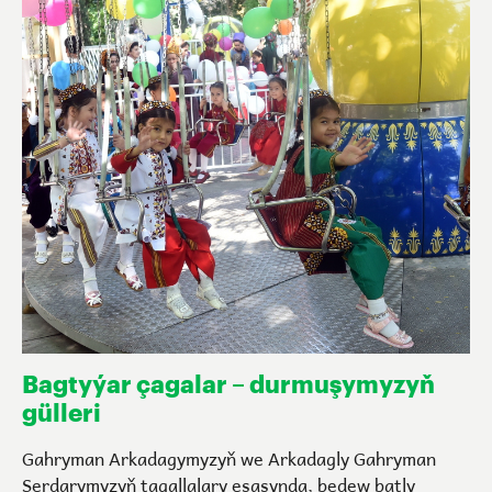
Bagtyýar çagalar – durmuşymyzyň
gülleri
Gahryman Arkadagymyzyň we Arkadagly Gahryman
Serdarymyzyň tagallalary esasynda, bedew batly