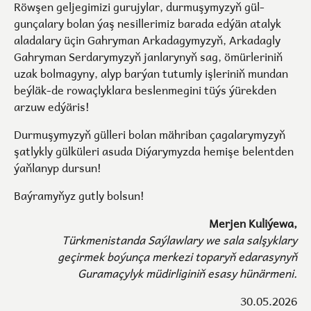
Röwşen geljegimizi gurujylar, durmuşymyzyň gül-
gunçalary bolan ýaş nesillerimiz barada edýän atalyk
aladalary üçin Gahryman Arkadagymyzyň, Arkadagly
Gahryman Serdarymyzyň janlarynyň sag, ömürleriniň
uzak bolmagyny, alyp barýan tutumly işleriniň mundan
beýläk-de rowaçlyklara beslenmegini tüýs ýürekden
arzuw edýäris!
Durmuşymyzyň gülleri bolan mähriban çagalarymyzyň
şatlykly gülküleri asuda Diýarymyzda hemişe belentden
ýaňlanyp dursun!
Baýramyňyz gutly bolsun!
Merjen Kuliýewa,
Türkmenistanda Saýlawlary we sala salşyklary
geçirmek boýunça merkezi toparyň edarasynyň
Guramaçylyk müdirliginiň esasy hünärmeni.
30.05.2026