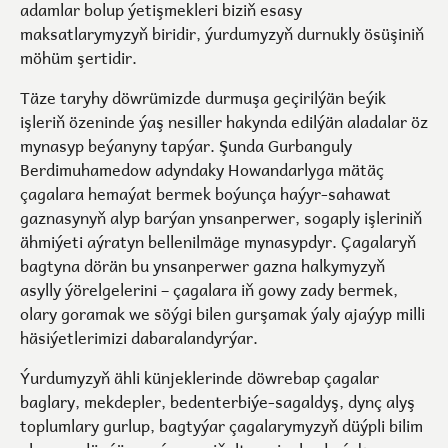
adamlar bolup ýetişmekleri biziň esasy
maksatlarymyzyň biridir, ýurdumyzyň durnukly ösüşiniň
möhüm şertidir.
Täze taryhy döwrümizde durmuşa geçirilýän beýik
işleriň özeninde ýaş nesiller hakynda edilýän aladalar öz
mynasyp beýanyny tapýar. Şunda Gurbanguly
Berdimuhamedow adyndaky Howandarlyga mätäç
çagalara hemaýat bermek boýunça haýyr-sahawat
gaznasynyň alyp barýan ynsanperwer, sogaply işleriniň
ähmiýeti aýratyn bellenilmäge mynasypdyr. Çagalaryň
bagtyna dörän bu ynsanperwer gazna halkymyzyň
asylly ýörelgelerini – çagalara iň gowy zady bermek,
olary goramak we söýgi bilen gurşamak ýaly ajaýyp milli
häsiýetlerimizi dabaralandyrýar.
Ýurdumyzyň ähli künjeklerinde döwrebap çagalar
baglary, mekdepler, bedenterbiýe-sagaldyş, dynç alyş
toplumlary gurlup, bagtyýar çagalarymyzyň düýpli bilim