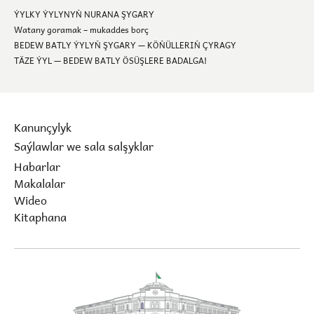
ÝYLKY ÝYLYNYŇ NURANA ŞYGARY
Watany goramak – mukaddes borç
BEDEW BATLY ÝYLYŇ ŞYGARY — KÖŇÜLLERIŇ ÇYRAGY
TÄZE ÝYL — BEDEW BATLY ÖSÜŞLERE BADALGA!
Kanunçylyk
Saýlawlar we sala salşyklar
Habarlar
Makalalar
Wideo
Kitaphana