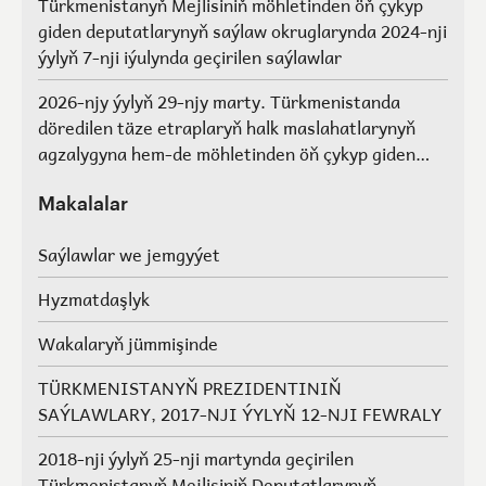
Türkmenistanyň Mejlisiniň möhletinden öň çykyp
giden deputatlarynyň saýlaw okruglarynda 2024-nji
ýylyň 7-nji iýulynda geçirilen saýlawlar
2026-njy ýylyň 29-njy marty. Türkmenistanda
döredilen täze etraplaryň halk maslahatlarynyň
agzalygyna hem-de möhletinden öň çykyp giden
Türkmenistanyň Mejlisiniň deputatlarynyň, halk
maslahatlarynyň we Geňeşleriň agzalarynyň ýerine
Makalalar
saýlawlar.
Saýlawlar we jemgyýet
Hyzmatdaşlyk
Wakalaryň jümmişinde
TÜRKMENISTANYŇ PREZIDENTINIŇ
SAÝLAWLARY, 2017-NJI ÝYLYŇ 12-NJI FEWRALY
2018-nji ýylyň 25-nji martynda geçirilen
Türkmenistanyň Mejlisiniň Deputatlarynyň,