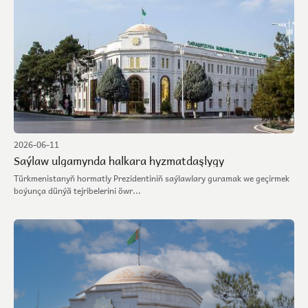
2026-06-11
Saýlaw ulgamynda halkara hyzmatdaşlygy
Türkmenistanyň hormatly Prezidentiniň saýlawlary guramak we geçirmek
boýunça dünýä tejribelerini öwr...