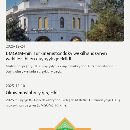
2025-12-24
BMGÖM-niň Türkmenistandaky wekilhanasynyň
wekilleri bilen duşuşyk geçirildi
Mälim bolşy ýaly, 2025-nji ýylyň 22-nji dekabrynda Türkmenistanda
Saýlawlary we sala salşyklary geçi...
2025-12-10
Okuw maslahaty geçirildi
2025-nji ýylyň 8–9-njy dekabrynda Birleşen Milletler Guramasynyň Ösüş
maksatnamasynyň (BMGÖM) Türkme...