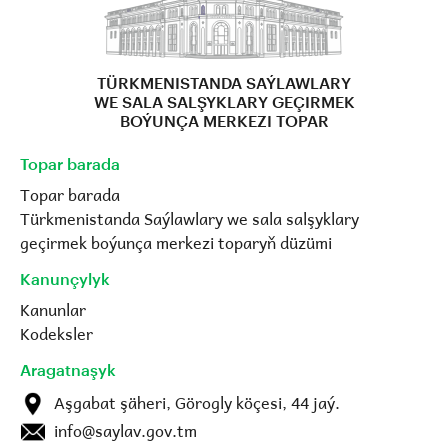
TÜRKMENISTANDA SAÝLAWLARY
WE SALA SALŞYKLARY GEÇIRMEK
BOÝUNÇA MERKEZI TOPAR
Topar barada
Topar barada
Türkmenistanda Saýlawlary we sala salşyklary
geçirmek boýunça merkezi toparyň düzümi
Kanunçylyk
Kanunlar
Kodeksler
Aragatnaşyk
Aşgabat şäheri, Görogly köçesi, 44 jaý.
info@saylav.gov.tm