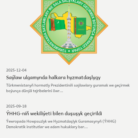
2025-12-04
Saýlaw ulgamynda halkara hyzmatdaşlygy
Türkmenistanyň hormatly Prezidentiniň saýlawlary guramak we geçirmek
boýunça dünýä tejribelerini öwr...
2025-09-18
ÝHHG-niň wekiliýeti bilen duşuşyk geçirildi
Ýewropada Howpsuzlyk we Hyzmatdaşlyk Guramasynyň (ÝHHG)
Demokratik institutlar we adam hukuklary bar...