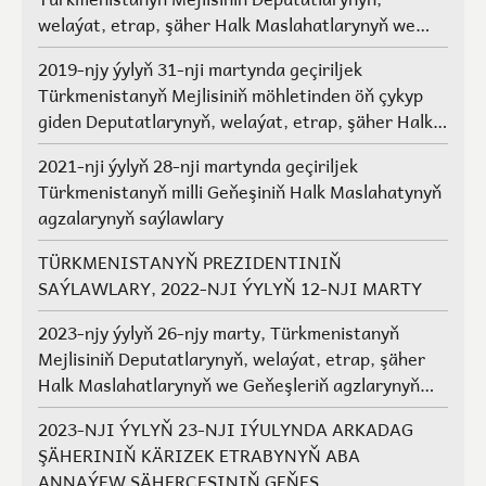
welaýat, etrap, şäher Halk Maslahatlarynyň we
Geňeşleriň agzalarynyň saýlawlary.
2019-njy ýylyň 31-nji martynda geçiriljek
Türkmenistanyň Mejlisiniň möhletinden öň çykyp
giden Deputatlarynyň, welaýat, etrap, şäher Halk
Maslahatlarynyň we Geňeşleriň agzalarynyň ýerine
2021-nji ýylyň 28-nji martynda geçiriljek
saýlawlar
Türkmenistanyň milli Geňeşiniň Halk Maslahatynyň
agzalarynyň saýlawlary
TÜRKMENISTANYŇ PREZIDENTINIŇ
SAÝLAWLARY, 2022-NJI ÝYLYŇ 12-NJI MARTY
2023-njy ýylyň 26-njy marty, Türkmenistanyň
Mejlisiniň Deputatlarynyň, welaýat, etrap, şäher
Halk Maslahatlarynyň we Geňeşleriň agzlarynyň
saýlawlary
2023-NJI ÝYLYŇ 23-NJI IÝULYNDA ARKADAG
ŞÄHERINIŇ KÄRIZEK ETRABYNYŇ ABA
ANNAÝEW ŞÄHERÇESINIŇ GEŇEŞ