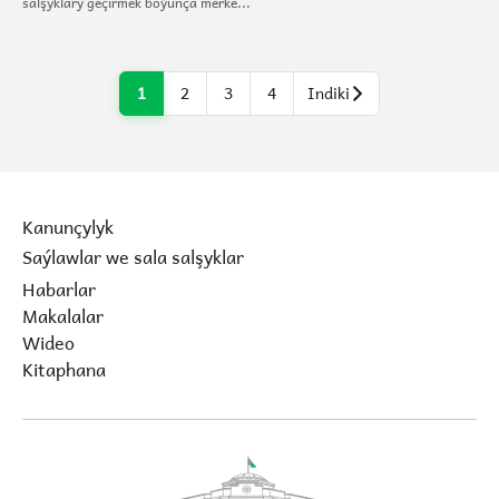
salşyklary geçirmek boýunça merke...
1
2
3
4
Indiki
Kanunçylyk
Saýlawlar we sala salşyklar
Habarlar
Makalalar
Wideo
Kitaphana