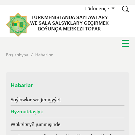
Türkmençe
TÜRKMENISTANDA SAÝLAWLARY
WE SALA SALŞYKLARY GEÇIRMEK
BOÝUNÇA MERKEZI TOPAR
Baş sahypa
/
Habarlar
Habarlar
Saýlawlar we jemgyýet
Hyzmatdaşlyk
Wakalaryň jümmişinde