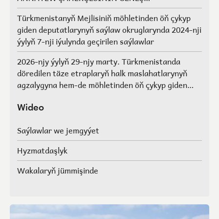
AGZALARYNYŇ SAÝLAWLARY
Türkmenistanyň Mejlisiniň möhletinden öň çykyp
giden deputatlarynyň saýlaw okruglarynda 2024-nji
ýylyň 7-nji iýulynda geçirilen saýlawlar
2026-njy ýylyň 29-njy marty. Türkmenistanda
döredilen täze etraplaryň halk maslahatlarynyň
agzalygyna hem-de möhletinden öň çykyp giden
Türkmenistanyň Mejlisiniň deputatlarynyň, halk
maslahatlarynyň we Geňeşleriň agzalarynyň ýerine
Wideo
saýlawlar.
Saýlawlar we jemgyýet
Hyzmatdaşlyk
Wakalaryň jümmişinde