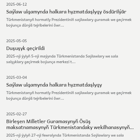
2025-06-12
Saýlaw ulgamynda halkara hyzmatdaşlygy ösdürilýär
Türkmenistanyň hormatly Prezidentiniň saýlawlary guramak we geçirmek
boýunça dünýä tejribelerini öwr...
2025-05-05
Duşuşyk geçirildi
2025-nji ýylyň 5-nji maýynda Türkmenistanda Saýlawlary we sala
salşyklary geçirmek boýunça merkezi t...
2025-03-04
Saýlaw ulgamynda halkara hyzmatdaşlygy
Türkmenistanyň hormatly Prezidentiniň saýlawlary guramak we geçirmek
boýunça dünýä tejribelerini öwr...
2025-02-27
Birleşen Milletler Guramasynyň Ösüş
maksatnamasynyň Türkmenistandaky wekilhanasynyň
wekilleri bilen duşuşyk geçirildi
2025-nji ýylyň 27-nji fewralynda Türkmenistanda Saýlawlary we sala