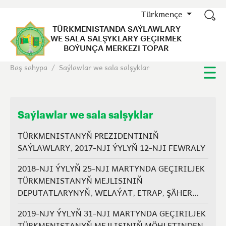
Türkmençe
TÜRKMENISTANDA SAÝLAWLARY
WE SALA SALŞYKLARY GEÇIRMEK
BOÝUNÇA MERKEZI TOPAR
Baş sahypa
/
Saýlawlar we sala salşyklar
Saýlawlar we sala salşyklar
TÜRKMENISTANYŇ PREZIDENTINIŇ
SAÝLAWLARY, 2017-NJI ÝYLYŇ 12-NJI FEWRALY
2018-NJI ÝYLYŇ 25-NJI MARTYNDA GEÇIRILJEK
TÜRKMENISTANYŇ MEJLISINIŇ
DEPUTATLARYNYŇ, WELAÝAT, ETRAP, ŞÄHER
HALK MASLAHATLARYNYŇ WE GEŇEŞLERIŇ
2019-NJY ÝYLYŇ 31-NJI MARTYNDA GEÇIRILJEK
AGZALARYNYŇ SAÝLAWLARY.
TÜRKMENISTANYŇ MEJLISINIŇ MÖHLETINDEN