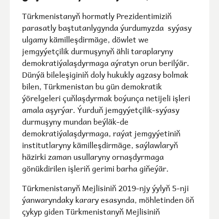
Türkmenistanyň hormatly Prezidentimiziň
parasatly baştutanlygynda ýurdumyzda syýasy
ulgamy kämilleşdirmäge, döwlet we
jemgyýetçilik durmuşynyň ähli taraplaryny
demokratiýalaşdyrmaga aýratyn orun berilýär.
Dünýä bileleşiginiň doly hukukly agzasy bolmak
bilen, Türkmenistan bu gün demokratik
ýörelgeleri çuňlaşdyrmak boýunça netijeli işleri
amala aşyrýar. Ýurduň jemgyýetçilik-syýasy
durmuşyny mundan beýläk-de
demokratiýalaşdyrmaga, raýat jemgyýetiniň
institutlaryny kämilleşdirmäge, saýlawlaryň
häzirki zaman usullaryny ornaşdyrmaga
gönükdirilen işleriň gerimi barha giňeýär.
Türkmenistanyň Mejlisiniň 2019-njy ýylyň 5-nji
ýanwaryndaky karary esasynda, möhletinden öň
çykyp giden Türkmenistanyň Mejlisiniň