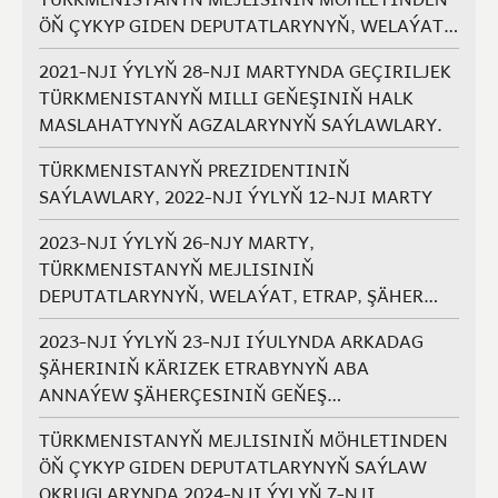
ÖŇ ÇYKYP GIDEN DEPUTATLARYNYŇ, WELAÝAT,
ETRAP, ŞÄHER HALK MASLAHATLARYNYŇ WE
2021-NJI ÝYLYŇ 28-NJI MARTYNDA GEÇIRILJEK
GEŇEŞLERIŇ AGZALARYNYŇ ÝERINE SAÝLAWLAR
TÜRKMENISTANYŇ MILLI GEŇEŞINIŇ HALK
MASLAHATYNYŇ AGZALARYNYŇ SAÝLAWLARY.
TÜRKMENISTANYŇ PREZIDENTINIŇ
SAÝLAWLARY, 2022-NJI ÝYLYŇ 12-NJI MARTY
2023-NJI ÝYLYŇ 26-NJY MARTY,
TÜRKMENISTANYŇ MEJLISINIŇ
DEPUTATLARYNYŇ, WELAÝAT, ETRAP, ŞÄHER
HALK MASLAHATLARYNYŇ WE GEŇEŞLERIŇ
2023-NJI ÝYLYŇ 23-NJI IÝULYNDA ARKADAG
AGZALARYNYŇ SAÝLAWLARY.
ŞÄHERINIŇ KÄRIZEK ETRABYNYŇ ABA
ANNAÝEW ŞÄHERÇESINIŇ GEŇEŞ
AGZALARYNYŇ SAÝLAWLARY
TÜRKMENISTANYŇ MEJLISINIŇ MÖHLETINDEN
ÖŇ ÇYKYP GIDEN DEPUTATLARYNYŇ SAÝLAW
OKRUGLARYNDA 2024-NJI ÝYLYŇ 7-NJI