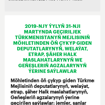
IÝULYNDA GEÇIRILEN SAÝLAWLAR
2019-NJY ÝYLYŇ 31-NJI
MARTYNDA GEÇIRILJEK
TÜRKMENISTANYŇ MEJLISINIŇ
MÖHLETINDEN ÖŇ ÇYKYP GIDEN
DEPUTATLARYNYŇ, WELAÝAT,
ETRAP, ŞÄHER HALK
MASLAHATLARYNYŇ WE
GEŇEŞLERIŇ AGZALARYNYŇ
ÝERINE SAÝLAWLAR
Möhletinden öň çykyp giden Türkmenist
Mejlisiniň deputatlarynyň, welaýat,
etrap, şäher Halk maslahatlarynyň,
Geňeşleriň agzalarynyň ýerine
geçirilen saýlawlar: jemler, sanlar