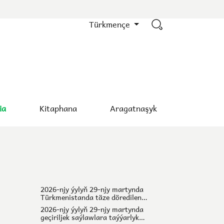
Türkmençe
ia
Kitaphana
Aragatnaşyk
2026-njy ýylyň 29-njy martynda
Türkmenistanda täze döredilen
etraplaryň halk maslahatlarynyň
2026-njy ýylyň 29-njy martynda
agzalygyna hem-de ygtyýarlyk
geçiriljek saýlawlara taýýarlyk
möhletinden öň çykyp giden