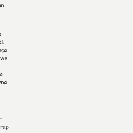
an
p
i.
nça
i we
a
yna
r
trap