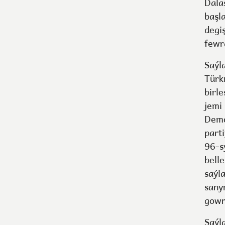
Dala
başl
degi
fewr
Saýl
Türk
birle
jemi
Demo
part
96-s
bell
saýl
sany
gowr
Saýl