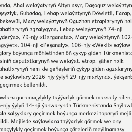
ynda, Ahal welaýatynyň Altyn asyr, Daşoguz welaýaty
şsyzlyk, Gubadag, Lebap welaýatynyň Döwletli, Farap,
bekewül, Mary welaýatynyň Oguzhan etraplarynyň hal
ahatlarynyň agzalygyna, Lebap welaýatynyň 74-nji
derýa», 79-njy «Darganata», Mary welaýatynyň 102-
gyýet», 104-nji «Peşanaly», 106-njy «Wekil» saýlaw
glary boýunça möhletinden öň çykyp giden Türkmenist
isiniň deputatlarynyň we welaýat, etrap, şäher halk
ahatlarynyň hem-de geňeşleriň çykyp giden agzalaryn
ne saýlawlary 2026-njy ýylyň 29-njy martynda, ýekşen
geçirmek bellenildi.
awlara guramaçylykly taýýarlyk görmek maksady bilen,
-njy ýylyň 14-nji ýanwarynda Türkmenistanda Saýlaw
ala salşyklary geçirmek boýunça merkezi toparyň mejli
rildi. Mejlisde saýlawlara taýýarlyk görmek we ony
maçylykly geçirmek boýunça çäreleriň meýilnamasy