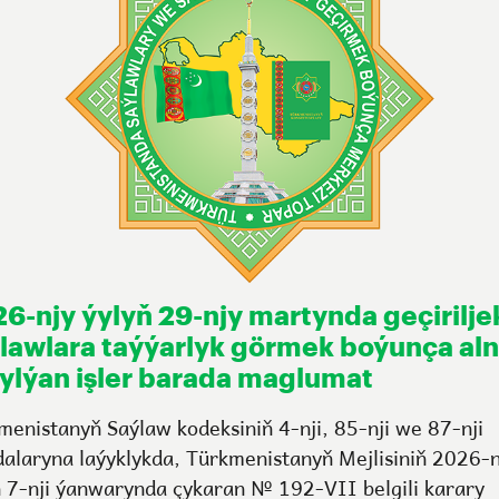
6-njy ýylyň 29-njy martynda geçirilje
lawlara taýýarlyk görmek boýunça al
ylýan işler barada maglumat
menistanyň Saýlaw kodeksiniň 4-nji, 85-nji we 87-nji
alaryna laýyklykda, Türkmenistanyň Mejlisiniň 2026-n
ň 7-nji ýanwarynda çykaran № 192-VII belgili karary