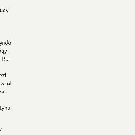
rugy
tynda
ogy,
. Bu
ezi
ewral
y»,
atyna
y