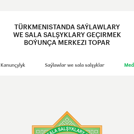
TÜRKMENISTANDA SAÝLAWLARY
WE SALA SALŞYKLARY GEÇIRMEK
BOÝUNÇA MERKEZI TOPAR
Kanunçylyk
Saýlawlar we sala salşyklar
Med