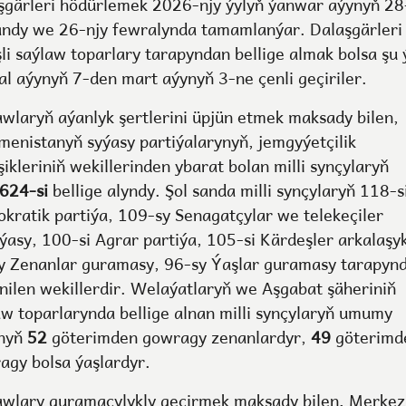
şgärleri hödürlemek 2026-njy ýylyň ýanwar aýynyň 28
andy we 26-njy fewralynda tamamlanýar. Dalaşgärleri
şli saýlaw toparlary tarapyndan bellige almak bolsa şu 
al aýynyň 7-den mart aýynyň 3-ne çenli geçiriler.
awlaryň aýanlyk şertlerini üpjün etmek maksady bilen,
menistanyň syýasy partiýalarynyň, jemgyýetçilik
şikleriniň wekillerinden ybarat bolan milli synçylaryň
624-si
bellige alyndy. Şol sanda milli synçylaryň 118-s
kratik partiýa, 109-sy Senagatçylar we telekeçiler
iýasy, 100-si Agrar partiýa, 105-si Kärdeşler arkalaşyk
y Zenanlar guramasy, 96-sy Ýaşlar guramasy tarapyn
enilen wekillerdir. Welaýatlaryň we Aşgabat şäheriniň
aw toparlarynda bellige alnan milli synçylaryň umumy
nyň
52
göterimden gowragy zenanlardyr,
49
göterimd
agy bolsa ýaşlardyr.
awlary guramaçylykly geçirmek maksady bilen, Merkez