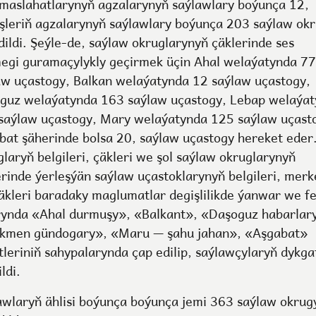
 maslahatlarynyň agzalarynyň saýlawlary boýunça 12,
şleriň agzalarynyň saýlawlary boýunça 203 saýlaw ok
dildi. Şeýle-de, saýlaw okruglarynyň çäklerinde ses
egi guramaçylykly geçirmek üçin Ahal welaýatynda 77
aw uçastogy, Balkan welaýatynda 12 saýlaw uçastogy,
guz welaýatynda 163 saýlaw uçastogy, Lebap welaýa
saýlaw uçastogy, Mary welaýatynda 125 saýlaw uçast
bat şäherinde bolsa 20, saýlaw uçastogy hereket eder
glaryň belgileri, çäkleri we şol saýlaw okruglarynyň
erinde ýerleşýän saýlaw uçastoklarynyň belgileri, merk
äkleri baradaky maglumatlar degişlilikde ýanwar we f
rynda «Ahal durmuşy», «Balkant», «Daşoguz habarlar
kmen gündogary», «Maru — şahu jahan», «Aşgabat»
tleriniň sahypalarynda çap edilip, saýlawçylaryň dykg
ildi.
awlaryň ählisi boýunça boýunça jemi 363 saýlaw okrug