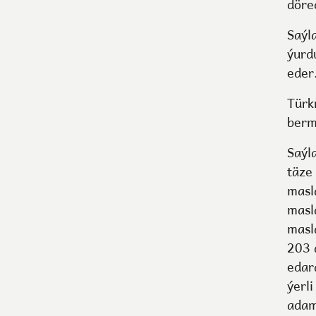
döred
Saýl
ýurd
eder
Türk
berm
Saýl
täze 
masl
masl
masl
203 
edara
ýerl
adam