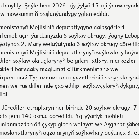
yklanyldy. Şeýle hem 2026-njy ýylyň 15-nji ýanwarynd
aw möwsüminiň başlanýandygy yglan edildi.
menistanyň Mejlisiniň deputatlygyna dalaşgärleri
rlemek üçin ýurdumyzda 5 saýlaw okrugy, ýagny Leba
ýatynda 2, Mary welaýatynda 3 saýlaw okrugy döredild
menistanyň Mejlisiniň deputatlarynyň saýlawlary boýu
dilen saýlaw okruglarynyň belgileri, atlary, merkezler
äkleri baradaky maglumat «Türkmenistan» we
тральный Туркменистан» gazetleriniň sahypalarynd
men we rus dillerinde çap edilip, saýlawçylaryň dykgat
ildi.
 döredilen etraplaryň her birinde 20 saýlaw okrugy, 7
pda jemi 140 okrug döredildi. Ygtyýarlyk möhleti
mlanmazdan öň çykyp giden welaýat we Aşgabat şähe
 maslahatlarynyň agzalarynyň saýlawlary boýunça 3, e