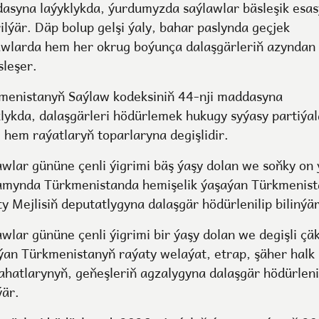
asyna laýyklykda, ýurdumyzda saýlawlar bäsleşik esa
ilýär. Däp bolup gelşi ýaly, bahar paslynda geçjek
awlarda hem her okrug boýunça dalaşgärleriň azyndan
sleşer.
menistanyň Saýlaw kodeksiniň 44-nji maddasyna
klykda, dalaşgärleri hödürlemek hukugy syýasy partiýal
e hem raýatlaryň toparlaryna degişlidir.
awlar gününe çenli ýigrimi bäş ýaşy dolan we soňky on 
mynda Türkmenistanda hemişelik ýaşaýan Türkmenis
y Mejlisiň deputatlygyna dalaşgär hödürlenilip bilinýär
awlar gününe çenli ýigrimi bir ýaşy dolan we degişli çä
ýan Türkmenistanyň raýaty welaýat, etrap, şäher halk
ahatlarynyň, geňeşleriň agzalygyna dalaşgär hödürleni
ýär.