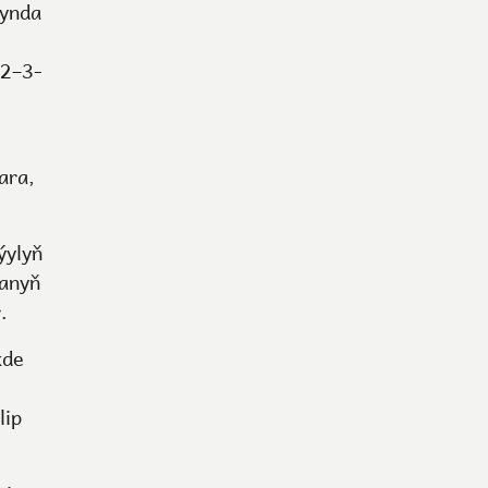
synda
 2–3-
ara,
ýylyň
tanyň
.
kde
lip