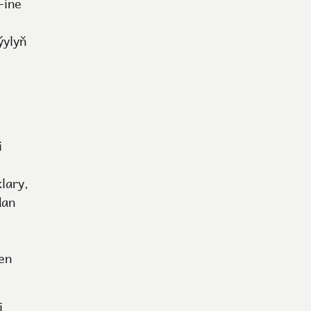
-ine
ýylyň
i
lary,
dan
en
i