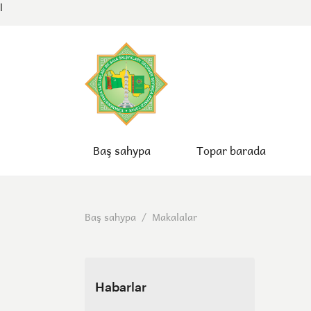
l
Baş sahypa
Topar barada
Baş sahypa
/
Makalalar
Habarlar