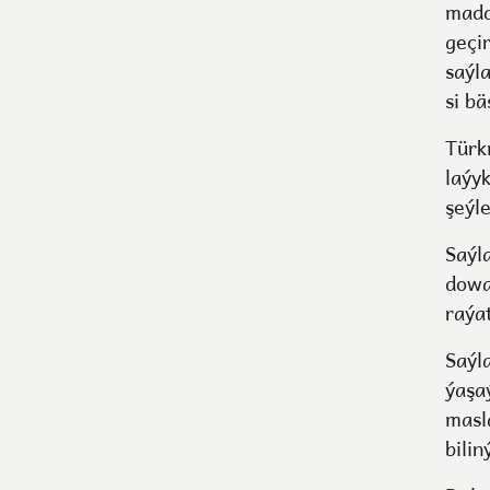
madd
geçir
saýl
si bä
Türk
laýy
şeýl
Saýl
dowa
raýat
Saýl
ýaşa
masl
bilin