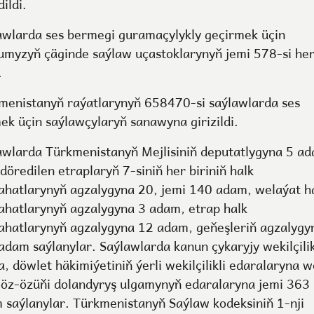
ildi.
awlarda ses bermegi guramaçylykly geçirmek üçin
umyzyň çäginde saýlaw uçastoklarynyň jemi 578-si he
.
menistanyň raýatlarynyň 658470-si saýlawlarda ses
ek üçin saýlawçylaryň sanawyna girizildi.
awlarda Türkmenistanyň Mejlisiniň deputatlygyna 5 a
döredilen etraplaryň 7-siniň her biriniň halk
ahatlarynyň agzalygyna 20, jemi 140 adam, welaýat h
ahatlarynyň agzalygyna 3 adam, etrap halk
ahatlarynyň agzalygyna 12 adam, geňeşleriň agzalygy
adam saýlanylar. Saýlawlarda kanun çykaryjy wekilçilik
, döwlet häkimiýetiniň ýerli wekilçilikli edaralaryna w
i öz-özüňi dolandyryş ulgamynyň edaralaryna jemi 363
 saýlanylar. Türkmenistanyň Saýlaw kodeksiniň 1-nji