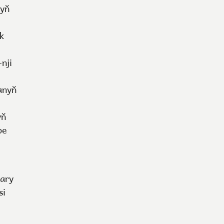
nyň
k
nji
anyň
yň
be
lary
si