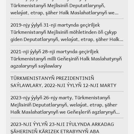
Türkmenistanyň Mejlisiniň Deputatlarynyň,
welaýat, etrap, şäher Halk Maslahatlarynyň we
Geňeşleriň agzalarynyň saýlawlary.
2019-njy ýylyň 31-nji martynda geçiriljek
Türkmenistanyň Mejlisiniň möhletinden öň çykyp
giden Deputatlarynyň, welaýat, etrap, şäher Halk
Maslahatlarynyň we Geňeşleriň agzalarynyň ýerine
2021-nji ýylyň 28-nji martynda geçiriljek
saýlawlar
Türkmenistanyň milli Geňeşiniň Halk Maslahatynyň
agzalarynyň saýlawlary
TÜRKMENISTANYŇ PREZIDENTINIŇ
SAÝLAWLARY, 2022-NJI ÝYLYŇ 12-NJI MARTY
2023-njy ýylyň 26-njy marty, Türkmenistanyň
Mejlisiniň Deputatlarynyň, welaýat, etrap, şäher
Halk Maslahatlarynyň we Geňeşleriň agzlarynyň
saýlawlary
2023-NJI ÝYLYŇ 23-NJI IÝULYNDA ARKADAG
ŞÄHERINIŇ KÄRIZEK ETRABYNYŇ ABA