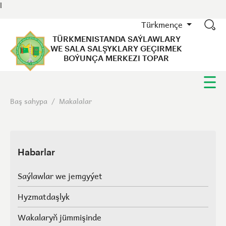
l
Türkmençe
TÜRKMENISTANDA SAÝLAWLARY
WE SALA SALŞYKLARY GEÇIRMEK
BOÝUNÇA MERKEZI TOPAR
Baş sahypa
/
Makalalar
Habarlar
Saýlawlar we jemgyýet
Hyzmatdaşlyk
Wakalaryň jümmişinde