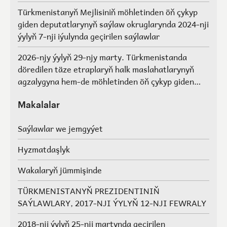
Türkmenistanyň Mejlisiniň möhletinden öň çykyp
giden deputatlarynyň saýlaw okruglarynda 2024-nji
ýylyň 7-nji iýulynda geçirilen saýlawlar
2026-njy ýylyň 29-njy marty. Türkmenistanda
döredilen täze etraplaryň halk maslahatlarynyň
agzalygyna hem-de möhletinden öň çykyp giden
Türkmenistanyň Mejlisiniň deputatlarynyň, halk
maslahatlarynyň we Geňeşleriň agzalarynyň ýerine
Makalalar
saýlawlar.
Saýlawlar we jemgyýet
Hyzmatdaşlyk
Wakalaryň jümmişinde
TÜRKMENISTANYŇ PREZIDENTINIŇ
SAÝLAWLARY, 2017-NJI ÝYLYŇ 12-NJI FEWRALY
2018-nji ýylyň 25-nji martynda geçirilen