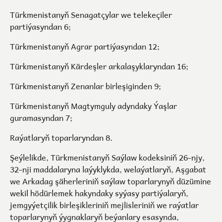
Türkmenistanyň Senagatçylar we telekeçiler
partiýasyndan 6;
Türkmenistanyň Agrar partiýasyndan 12;
Türkmenistanyň Kärdeşler arkalaşyklaryndan 16;
Türkmenistanyň Zenanlar birleşiginden 9;
Türkmenistanyň Magtymguly adyndaky Ýaşlar
guramasyndan 7;
Raýatlaryň toparlaryndan 8.
Şeýlelikde, Türkmenistanyň Saýlaw kodeksiniň 26-njy,
32-nji maddalaryna laýyklykda, welaýatlaryň, Aşgabat
we Arkadag şäherleriniň saýlaw toparlarynyň düzümine
wekil hödürlemek hakyndaky syýasy partiýalaryň,
jemgyýetçilik birleşikleriniň mejlisleriniň we raýatlar
toparlarynyň ýygnaklaryň beýanlary esasynda,