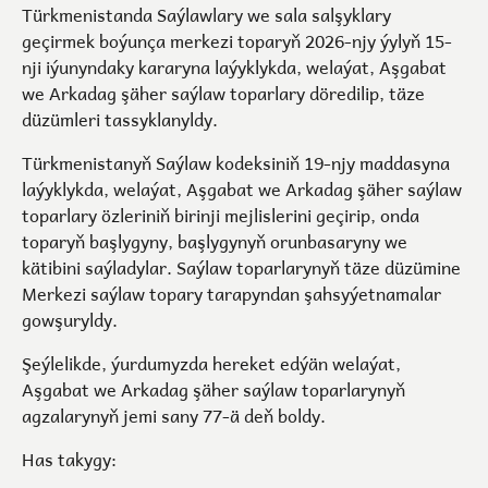
Türkmenistanda Saýlawlary we sala salşyklary
geçirmek boýunça merkezi toparyň 2026-njy ýylyň 15-
nji iýunyndaky kararyna laýyklykda, welaýat, Aşgabat
we Arkadag şäher saýlaw toparlary döredilip, täze
düzümleri tassyklanyldy.
Türkmenistanyň Saýlaw kodeksiniň 19-njy maddasyna
laýyklykda, welaýat, Aşgabat we Arkadag şäher saýlaw
toparlary özleriniň birinji mejlislerini geçirip, onda
toparyň başlygyny, başlygynyň orunbasaryny we
kätibini saýladylar. Saýlaw toparlarynyň täze düzümine
Merkezi saýlaw topary tarapyndan şahsyýetnamalar
gowşuryldy.
Şeýlelikde, ýurdumyzda hereket edýän welaýat,
Aşgabat we Arkadag şäher saýlaw toparlarynyň
agzalarynyň jemi sany 77-ä deň boldy.
Has takygy: