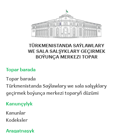
TÜRKMENISTANDA SAÝLAWLARY
WE SALA SALŞYKLARY GEÇIRMEK
BOÝUNÇA MERKEZI TOPAR
Topar barada
Topar barada
Türkmenistanda Saýlawlary we sala salşyklary
geçirmek boýunça merkezi toparyň düzümi
Kanunçylyk
Kanunlar
Kodeksler
Aragatnaşyk