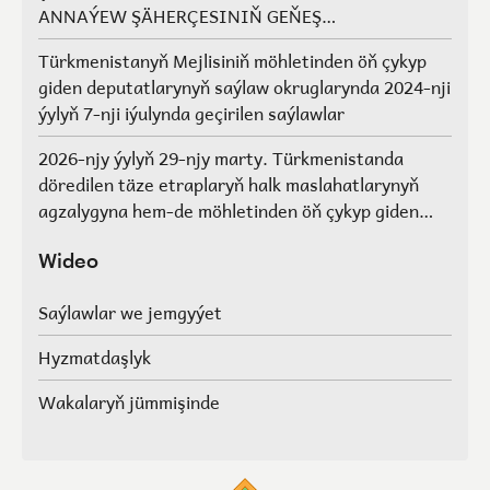
ANNAÝEW ŞÄHERÇESINIŇ GEŇEŞ
AGZALARYNYŇ SAÝLAWLARY
Türkmenistanyň Mejlisiniň möhletinden öň çykyp
giden deputatlarynyň saýlaw okruglarynda 2024-nji
ýylyň 7-nji iýulynda geçirilen saýlawlar
2026-njy ýylyň 29-njy marty. Türkmenistanda
döredilen täze etraplaryň halk maslahatlarynyň
agzalygyna hem-de möhletinden öň çykyp giden
Türkmenistanyň Mejlisiniň deputatlarynyň, halk
maslahatlarynyň we Geňeşleriň agzalarynyň ýerine
Wideo
saýlawlar.
Saýlawlar we jemgyýet
Hyzmatdaşlyk
Wakalaryň jümmişinde