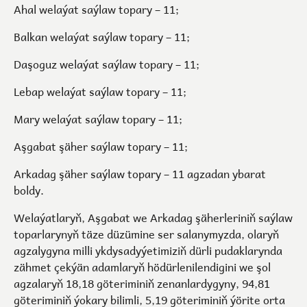
Ahal welaýat saýlaw topary – 11;
Balkan welaýat saýlaw topary – 11;
Daşoguz welaýat saýlaw topary – 11;
Lebap welaýat saýlaw topary – 11;
Mary welaýat saýlaw topary – 11;
Aşgabat şäher saýlaw topary – 11;
Arkadag şäher saýlaw topary – 11 agzadan ybarat
boldy.
Welaýatlaryň, Aşgabat we Arkadag şäherleriniň saýlaw
toparlarynyň täze düzümine ser salanymyzda, olaryň
agzalygyna milli ykdysadyýetimiziň dürli pudaklarynda
zähmet çekýän adamlaryň hödürlenilendigini we şol
agzalaryň 18,18 göteriminiň zenanlardygyny, 94,81
göteriminiň ýokary bilimli, 5,19 göteriminiň ýörite orta