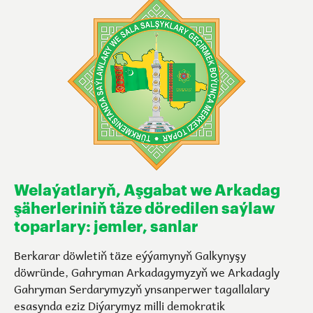
Welaýatlaryň, Aşgabat we Arkadag
şäherleriniň täze döredilen saýlaw
toparlary: jemler, sanlar
Berkarar döwletiň täze eýýamynyň Galkynyşy
döwründe, Gahryman Arkadagymyzyň we Arkadagly
Gahryman Serdarymyzyň ynsanperwer tagallalary
esasynda eziz Diýarymyz milli demokratik