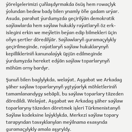
ýörelgelerimizi çuňlaşdyrmakda ösüş hem rowaçlyk
ýolundan bedew bady bilen ynamly öňe gadam urýar.
Asuda, parahat ýurdumyzda geçirilýän demokratik
saýlawlarda hem saýlaw hukukly raýatlaryň öz erk-
islegini erkin we meýletin beýan edip bilmekleri üçin
oňyn şertler döredilýär. Saýlawlaryň guramaçylykly
geçirilmeginde, raýatlaryň saýlaw hukuklarynyň
kepillikleriniň kanunalaýyk üpjün edilmeginde
ýurdumyzda hereket edýän saýlaw toparlarynyň
möhüm orny bardyr.
Şunuň bilen baglylykda, welaýat, Aşgabat we Arkadag
şäher saýlaw toparlarynyň ygtyýarlyk möhletleriniň
tamamlanandygy sebäpli, bu saýlaw toparlary täzeden
döredildi. Welaýat, Aşgabat we Arkadag şäher saýlaw
toparlaryny täzeden döretmek işleri Türkmenistanyň
Saýlaw kodeksine laýyklykda, Merkezi saýlaw topary
tarapyndan tassyklanylan meýilnama esasynda
guramaçylykly amala aşyryldy.