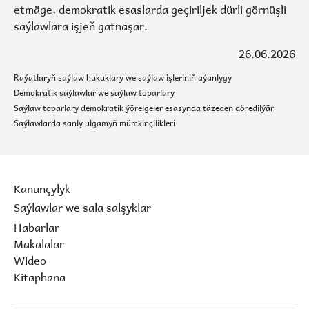
etmäge, demokratik esaslarda geçiriljek dürli görnüşli
saýlawlara işjeň gatnaşar.
26.06.2026
Raýatlaryň saýlaw hukuklary we saýlaw işleriniň aýanlygy
Demokratik saýlawlar we saýlaw toparlary
Saýlaw toparlary demokratik ýörelgeler esasynda täzeden döredilýär
Saýlawlarda sanly ulgamyň mümkinçilikleri
Kanunçylyk
Saýlawlar we sala salşyklar
Habarlar
Makalalar
Wideo
Kitaphana