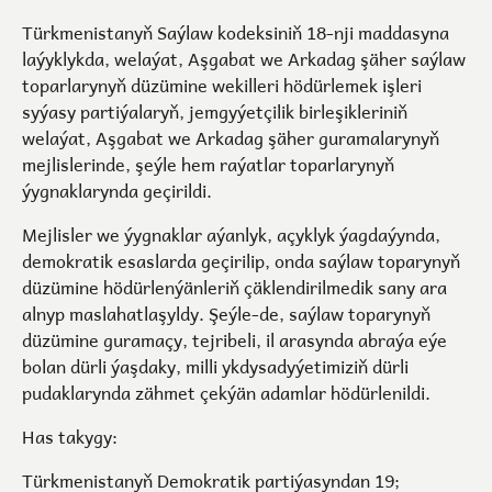
Türkmenistanyň Saýlaw kodeksiniň 18-nji maddasyna
laýyklykda, welaýat, Aşgabat we Arkadag şäher saýlaw
toparlarynyň düzümine wekilleri hödürlemek işleri
syýasy partiýalaryň, jemgyýetçilik birleşikleriniň
welaýat, Aşgabat we Arkadag şäher guramalarynyň
mejlislerinde, şeýle hem raýatlar toparlarynyň
ýygnaklarynda geçirildi.
Mejlisler we ýygnaklar aýanlyk, açyklyk ýagdaýynda,
demokratik esaslarda geçirilip, onda saýlaw toparynyň
düzümine hödürlenýänleriň çäklendirilmedik sany ara
alnyp maslahatlaşyldy. Şeýle-de, saýlaw toparynyň
düzümine guramaçy, tejribeli, il arasynda abraýa eýe
bolan dürli ýaşdaky, milli ykdysadyýetimiziň dürli
pudaklarynda zähmet çekýän adamlar hödürlenildi.
Has takygy:
Türkmenistanyň Demokratik partiýasyndan 19;