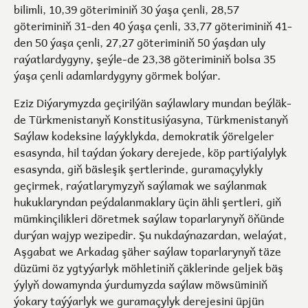
bilimli, 10,39 göteriminiň 30 ýaşa çenli, 28,57
göteriminiň 31-den 40 ýaşa çenli, 33,77 göteriminiň 41-
den 50 ýaşa çenli, 27,27 göteriminiň 50 ýaşdan uly
raýatlardygyny, şeýle-de 23,38 göteriminiň bolsa 35
ýaşa çenli adamlardygyny görmek bolýar.
Eziz Diýarymyzda geçirilýän saýlawlary mundan beýläk-
de Türkmenistanyň Konstitusiýasyna, Türkmenistanyň
Saýlaw kodeksine laýyklykda, demokratik ýörelgeler
esasynda, hil taýdan ýokary derejede, köp partiýalylyk
esasynda, giň bäsleşik şertlerinde, guramaçylykly
geçirmek, raýatlarymyzyň saýlamak we saýlanmak
hukuklaryndan peýdalanmaklary üçin ähli şertleri, giň
mümkinçilikleri döretmek saýlaw toparlarynyň öňünde
durýan wajyp wezipedir. Şu nukdaýnazardan, welaýat,
Aşgabat we Arkadag şäher saýlaw toparlarynyň täze
düzümi öz ygtyýarlyk möhletiniň çäklerinde geljek bäş
ýylyň dowamynda ýurdumyzda saýlaw möwsüminiň
ýokary taýýarlyk we guramaçylyk derejesini üpjün