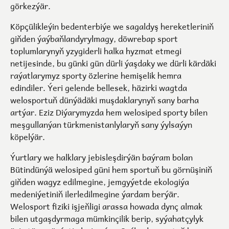
görkezýär.
Köpçülikleýin bedenterbiýe we sagaldyş hereketleriniň
giňden ýaýbaňlandyrylmagy, döwrebap sport
toplumlarynyň yzygiderli halka hyzmat etmegi
netijesinde, bu günki gün dürli ýaşdaky we dürli kärdäki
raýatlarymyz sporty özlerine hemişelik hemra
edindiler. Ýeri gelende bellesek, häzirki wagtda
welosportuň dünýädäki muşdaklarynyň sany barha
artýar. Eziz Diýarymyzda hem welosiped sporty bilen
meşgullanýan türkmenistanlylaryň sany ýylsaýyn
köpelýär.
Ýurtlary we halklary jebisleşdirýän baýram bolan
Bütindünýä welosiped güni hem sportuň bu görnüşiniň
giňden wagyz edilmegine, jemgyýetde ekologiýa
medeniýetiniň ilerledilmegine ýardam berýär.
Welosport fiziki işjeňligi arassa howada dynç almak
bilen utgaşdyrmaga mümkinçilik berip, syýahatçylyk