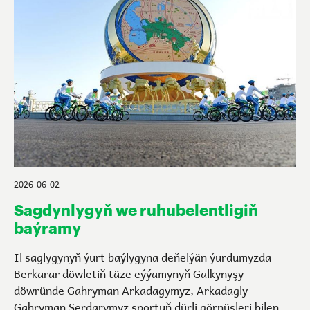
2026-06-02
Sagdynlygyň we ruhubelentligiň
baýramy
Il saglygynyň ýurt baýlygyna deňelýän ýurdumyzda
Berkarar döwletiň täze eýýamynyň Galkynyşy
döwründe Gahryman Arkadagymyz, Arkadagly
Gahryman Serdarymyz sportuň dürli görnüşleri bilen