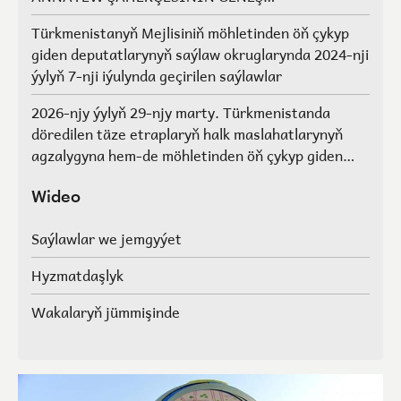
AGZALARYNYŇ SAÝLAWLARY
Türkmenistanyň Mejlisiniň möhletinden öň çykyp
giden deputatlarynyň saýlaw okruglarynda 2024-nji
ýylyň 7-nji iýulynda geçirilen saýlawlar
2026-njy ýylyň 29-njy marty. Türkmenistanda
döredilen täze etraplaryň halk maslahatlarynyň
agzalygyna hem-de möhletinden öň çykyp giden
Türkmenistanyň Mejlisiniň deputatlarynyň, halk
maslahatlarynyň we Geňeşleriň agzalarynyň ýerine
Wideo
saýlawlar.
Saýlawlar we jemgyýet
Hyzmatdaşlyk
Wakalaryň jümmişinde