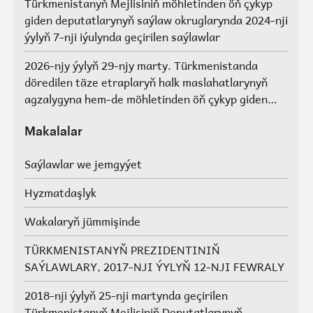
Türkmenistanyň Mejlisiniň möhletinden öň çykyp
giden deputatlarynyň saýlaw okruglarynda 2024-nji
ýylyň 7-nji iýulynda geçirilen saýlawlar
2026-njy ýylyň 29-njy marty. Türkmenistanda
döredilen täze etraplaryň halk maslahatlarynyň
agzalygyna hem-de möhletinden öň çykyp giden
Türkmenistanyň Mejlisiniň deputatlarynyň, halk
maslahatlarynyň we Geňeşleriň agzalarynyň ýerine
Makalalar
saýlawlar.
Saýlawlar we jemgyýet
Hyzmatdaşlyk
Wakalaryň jümmişinde
TÜRKMENISTANYŇ PREZIDENTINIŇ
SAÝLAWLARY, 2017-NJI ÝYLYŇ 12-NJI FEWRALY
2018-nji ýylyň 25-nji martynda geçirilen
Türkmenistanyň Mejlisiniň Deputatlarynyň,