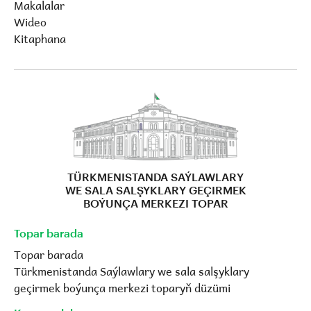
Makalalar
Wideo
Kitaphana
TÜRKMENISTANDA SAÝLAWLARY
WE SALA SALŞYKLARY GEÇIRMEK
BOÝUNÇA MERKEZI TOPAR
Topar barada
Topar barada
Türkmenistanda Saýlawlary we sala salşyklary
geçirmek boýunça merkezi toparyň düzümi