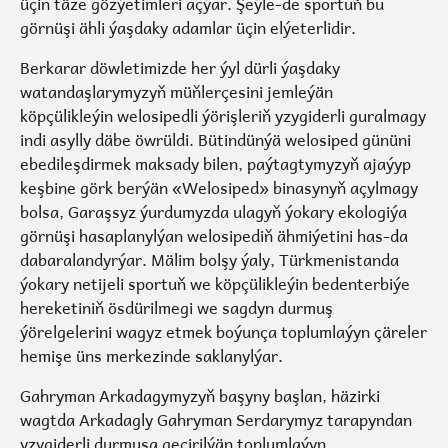
üçin täze gözýetimleri açýar. Şeýle-de sportuň bu
görnüşi ähli ýaşdaky adamlar üçin elýeterlidir.
Berkarar döwletimizde her ýyl dürli ýaşdaky
watandaşlarymyzyň müňlerçesini jemleýän
köpçülikleýin welosipedli ýörişleriň yzygiderli guralmagy
indi asylly däbe öwrüldi. Bütindünýä welosiped gününi
ebedileşdirmek maksady bilen, paýtagtymyzyň ajaýyp
keşbine görk berýän «Welosiped» binasynyň açylmagy
bolsa, Garaşsyz ýurdumyzda ulagyň ýokary ekologiýa
görnüşi hasaplanylýan welosipediň ähmiýetini has-da
dabaralandyrýar. Mälim bolşy ýaly, Türkmenistanda
ýokary netijeli sportuň we köpçülikleýin bedenterbiýe
hereketiniň ösdürilmegi we sagdyn durmuş
ýörelgelerini wagyz etmek boýunça toplumlaýyn çäreler
hemişe üns merkezinde saklanylýar.
Gahryman Arkadagymyzyň başyny başlan, häzirki
wagtda Arkadagly Gahryman Serdarymyz tarapyndan
yzygiderli durmuşa geçirilýän toplumlaýyn