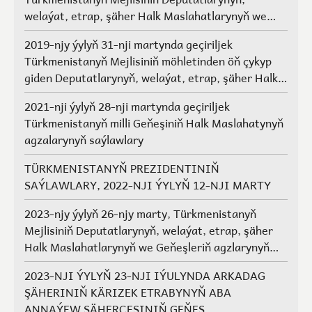
welaýat, etrap, şäher Halk Maslahatlarynyň we
Geňeşleriň agzalarynyň saýlawlary.
2019-njy ýylyň 31-nji martynda geçiriljek
Türkmenistanyň Mejlisiniň möhletinden öň çykyp
giden Deputatlarynyň, welaýat, etrap, şäher Halk
Maslahatlarynyň we Geňeşleriň agzalarynyň ýerine
2021-nji ýylyň 28-nji martynda geçiriljek
saýlawlar
Türkmenistanyň milli Geňeşiniň Halk Maslahatynyň
agzalarynyň saýlawlary
TÜRKMENISTANYŇ PREZIDENTINIŇ
SAÝLAWLARY, 2022-NJI ÝYLYŇ 12-NJI MARTY
2023-njy ýylyň 26-njy marty, Türkmenistanyň
Mejlisiniň Deputatlarynyň, welaýat, etrap, şäher
Halk Maslahatlarynyň we Geňeşleriň agzlarynyň
saýlawlary
2023-NJI ÝYLYŇ 23-NJI IÝULYNDA ARKADAG
ŞÄHERINIŇ KÄRIZEK ETRABYNYŇ ABA
ANNAÝEW ŞÄHERÇESINIŇ GEŇEŞ