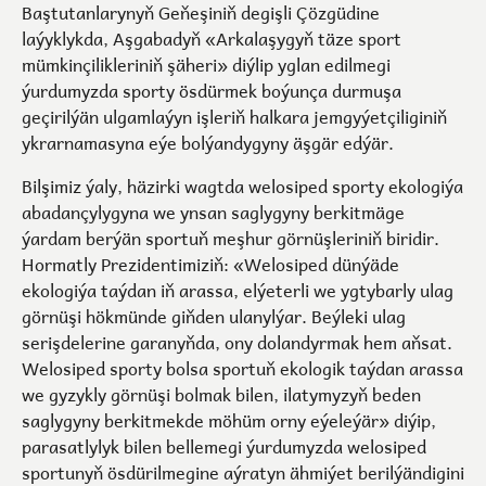
Baştutanlarynyň Geňeşiniň degişli Çözgüdine
laýyklykda, Aşgabadyň «Arkalaşygyň täze sport
mümkinçilikleriniň şäheri» diýlip yglan edilmegi
ýurdumyzda sporty ösdürmek boýunça durmuşa
geçirilýän ulgamlaýyn işleriň halkara jemgyýetçiliginiň
ykrarnamasyna eýe bolýandygyny äşgär edýär.
Bilşimiz ýaly, häzirki wagtda welosiped sporty ekologiýa
abadançylygyna we ynsan saglygyny berkitmäge
ýardam berýän sportuň meşhur görnüşleriniň biridir.
Hormatly Prezidentimiziň: «Welosiped dünýäde
ekologiýa taýdan iň arassa, elýeterli we ygtybarly ulag
görnüşi hökmünde giňden ulanylýar. Beýleki ulag
serişdelerine garanyňda, ony dolandyrmak hem aňsat.
Welosiped sporty bolsa sportuň ekologik taýdan arassa
we gyzykly görnüşi bolmak bilen, ilatymyzyň beden
saglygyny berkitmekde möhüm orny eýeleýär» diýip,
parasatlylyk bilen bellemegi ýurdumyzda welosiped
sportunyň ösdürilmegine aýratyn ähmiýet berilýändigini