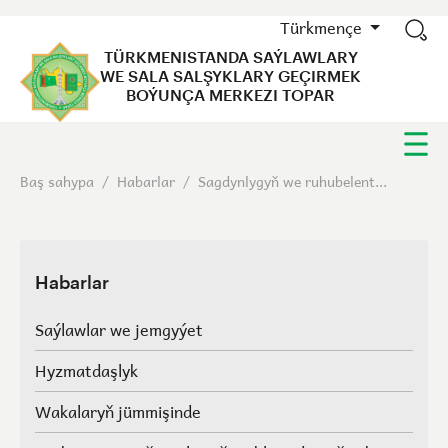
Türkmençe
TÜRKMENISTANDA SAÝLAWLARY
WE SALA SALŞYKLARY GEÇIRMEK
BOÝUNÇA MERKEZI TOPAR
Baş sahypa
/
Habarlar
/
Sagdynlygyň we ruhubelent...
Habarlar
Saýlawlar we jemgyýet
Hyzmatdaşlyk
Wakalaryň jümmişinde