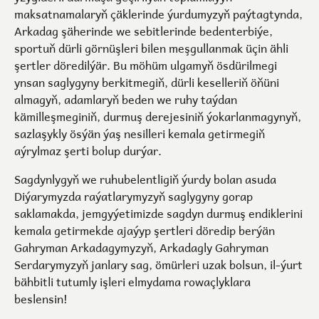
maksatnamalaryň çäklerinde ýurdumyzyň paýtagtynda,
Arkadag şäherinde we sebitlerinde bedenterbiýe,
sportuň dürli görnüşleri bilen meşgullanmak üçin ähli
şertler döredilýär. Bu möhüm ulgamyň ösdürilmegi
ynsan saglygyny berkitmegiň, dürli keselleriň öňüni
almagyň, adamlaryň beden we ruhy taýdan
kämilleşmeginiň, durmuş derejesiniň ýokarlanmagynyň,
sazlaşykly ösýän ýaş nesilleri kemala getirmegiň
aýrylmaz şerti bolup durýar.
Sagdynlygyň we ruhubelentligiň ýurdy bolan asuda
Diýarymyzda raýatlarymyzyň saglygyny gorap
saklamakda, jemgyýetimizde sagdyn durmuş endiklerini
kemala getirmekde ajaýyp şertleri döredip berýän
Gahryman Arkadagymyzyň, Arkadagly Gahryman
Serdarymyzyň janlary sag, ömürleri uzak bolsun, il-ýurt
bähbitli tutumly işleri elmydama rowaçlyklara
beslensin!