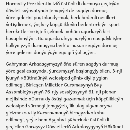
Hormatly Prezidentimiziň üstünlikli durmuşa geçirýän
döwlet syýasatynda jemgyýetde sagdyn durmuş
ýörelgelerini pugtalandyrmak, berk bedenli nesilleri
ýetişdirmek, ýaşlary köpçülikleýin bedenterbiýe-sport
hereketlerine işjeň çekmek möhüm ugurlaryň biri
hasaplanylýar. Bu ugurda alnyp barylýan nusgalyk işler
halkymyzyň durmuşyna berk ornaşan sagdyn durmuş
ýörelgelerini dünýä ýaýmaga giň ýol açýar.
Gahryman Arkadagymyzyň öňe süren sagdyn durmuş
ýörelgesi esasynda, ýurdumyzyň başlangyjy bilen, 3-nji
iýunyň «Bütindünýä welosiped güni» diýlip yglan
edilmegi, Birleşen Milletler Guramasynyň Baş
Assambleýasynyň 76-njy sessiýasynyň 61-nji plenar
mejlisinde «Durnukly ösüşi gazanmak üçin köpçülikleýin
welosiped sürmegi jemgyýetçilik ulag ulgamlaryna
girizmek» atly Kararnamanyň biragyzdan kabul
edilmegi, şeýle hem Aşgabat şäherinde üstünlikli
geçirilen Garaşsyz Döwletleriň Arkalaşygynyň Hökümet