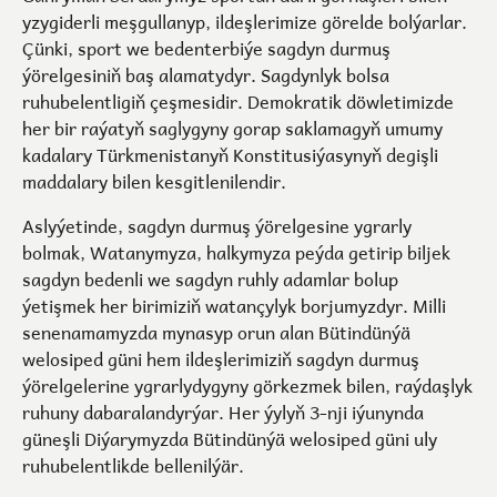
yzygiderli meşgullanyp, ildeşlerimize görelde bolýarlar.
Çünki, sport we bedenterbiýe sagdyn durmuş
ýörelgesiniň baş alamatydyr. Sagdynlyk bolsa
ruhubelentligiň çeşmesidir. Demokratik döwletimizde
her bir raýatyň saglygyny gorap saklamagyň umumy
kadalary Türkmenistanyň Konstitusiýasynyň degişli
maddalary bilen kesgitlenilendir.
Aslyýetinde, sagdyn durmuş ýörelgesine ygrarly
bolmak, Watanymyza, halkymyza peýda getirip biljek
sagdyn bedenli we sagdyn ruhly adamlar bolup
ýetişmek her birimiziň watançylyk borjumyzdyr. Milli
senenamamyzda mynasyp orun alan Bütindünýä
welosiped güni hem ildeşlerimiziň sagdyn durmuş
ýörelgelerine ygrarlydygyny görkezmek bilen, raýdaşlyk
ruhuny dabaralandyrýar. Her ýylyň 3-nji iýunynda
güneşli Diýarymyzda Bütindünýä welosiped güni uly
ruhubelentlikde bellenilýär.