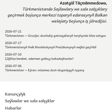
Azatgül Täçmämmedowa,
Türkmenistanda Saýlawlary we sala salşyklary
geçirmek boýunça merkezi toparyň edarasynyň Balkan
welaýaty boýunça iş ýöredijisi.
2026-07-21
Türkmenistan — Gruziýa: dostlukly gatnaşyklaryň taryhynda täze sahypa
2026-07-17
Türkmenistanyň Halk Maslahatynyň Prezidiumynyň mejlisi geçirildi
2026-07-10
Çäjiňize bereket, edermen gallaçy babadaýhanlar!
2026-07-06
Türkmenistan — Eýran: mizemez dost-doganlygyň nyşany
Kanunçylyk
Saýlawlar we sala salşyklar
Habarlar