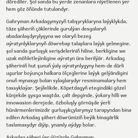
dörediler. Şol sanda bu ýerde zenanlara niýetlenen ýer
hem göz öňünde tutulandyr.
Gahryman Arkadagymyzyň tabşyryklaryna laýyklykda,
täze şäheriň çäklerinde gurulýan desgalaryň
abadanlaşdyrylyşyna we olaryň bezeg
aýratynlyklarynyň döwrebap talaplara laýyk gelmegine,
şol sanda gurluşyk serişdeleriniň hiline, berkligine we
uzak möhletleýinligine aýratyn üns berilýär. Arkadag
şäheriniň hut şunuň ýaly aýratynlygyny hem-de dürli
ugurlar boýunça halkara ölçeglerine laýyk gelýändigini
onuň mynasyp bolan sylaglarydyr resminamalary hem
tassyklaýar. Şeýlelikde, Köpetdagyň etegindäki gözel
künjekde gysga wagtda, çalt depginde, ýokary hilli we
innowasion derejede, özboluşly görnüşde ýerli
hünärmenlerimizdir gurluşykçylarymyz tarapyndan bina
edilen Arkadag şäheri döwrümiziň beýik binagärlik
taslamasydyr diýip, ynamly aýdyp bolar.
Arkadag şäheri ýer ýüzünde Gahryman