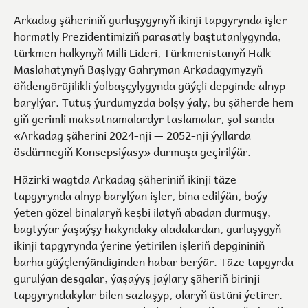
Arkadag şäheriniň gurluşygynyň ikinji tapgyrynda işler
hormatly Prezidentimiziň parasatly baştutanlygynda,
türkmen halkynyň Milli Lideri, Türkmenistanyň Halk
Maslahatynyň Başlygy Gahryman Arkadagymyzyň
öňdengörüjilikli ýolbaşçylygynda güýçli depginde alnyp
barylýar. Tutuş ýurdumyzda bolşy ýaly, bu şäherde hem
giň gerimli maksatnamalardyr taslamalar, şol sanda
«Arkadag şäherini 2024-nji — 2052-nji ýyllarda
ösdürmegiň Konsepsiýasy» durmuşa geçirilýär.
Häzirki wagtda Arkadag şäheriniň ikinji täze
tapgyrynda alnyp barylýan işler, bina edilýän, boýy
ýeten gözel binalaryň keşbi ilatyň abadan durmuşy,
bagtyýar ýaşaýşy hakyndaky aladalardan, gurluşygyň
ikinji tapgyrynda ýerine ýetirilen işleriň depgininiň
barha güýçlenýändiginden habar berýär. Täze tapgyrda
gurulýan desgalar, ýaşaýyş jaýlary şäheriň birinji
tapgyryndakylar bilen sazlaşyp, olaryň üstüni ýetirer.