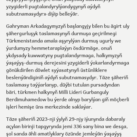
yzygiderli pugtalandyrylýandygynyň aýdyň
subutnamasydyr» diýip belleýär.
Gahryman Arkadagymyzyň başlangyjy bilen bu ägirt uly
şähergurluşyk taslamasynyň durmuşa geçirilmegi
Türkmenistanda amala aşyrylýan durmuş ugurly we
ýurdumyzy hemmetaraplaýyn ösdürmäge, onuň
ykdysady kuwwatyny pugtalandyrmaga, halkymyzyň
ýaşaýyş-durmuş derejesini yzygiderli ýokarlandyrmaga
gönükdirilen döwlet syýasatynyň üstünliklere
beslenýändiginiň aýdyň subutnamasydyr. Täze şäheriň
taslamasy taýýarlanyp, düýbi tutulan pursadyndan
bäri, türkmen halkynyň Milli Lideri Gurbanguly
Berdimuhamedow bu ýerde alnyp barylýan giň möçberli
işleri hemişe üns merkezinde saklaýar.
Täze şäheriň 2023-nji ýylyň 29-njy iýunynda dabaraly
açylan birinji tapgyrynda jemi 336 sany bina we desga,
şol sanda ähli amatlyklary özünde jemleýän ýaşaýyş