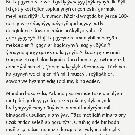
Bu tapgyrda 5 ,7 we 9 gatly ýaşaýyş jaýlarynyň, iki öýli,
iki gatly kottejler toplumynyň ençemesini gurmak
meýilleşdirilýär. Umuman, häzirki wagtda bu ýerde 180-
den gowrak ýaşaýyş jaýynyň gurluşygy batly
depginlerde dowam edýär. «Akylly» şäheriň
gurluşygynyň ikinji tapgyrynda umumybilim berýän
mekdepleriň, çagalar baglarynyň, saglyk öýüniň,
ýangyna garşy göreş gullugynyň, Arkadag şäheriniň
Gorjaw etrap häkimliginiň edara binalary, awtomenzil,
demir ýol menzili, Çeper halyçylyk kärhanasy, Türkmen
halysynyň we el işleriniň milli muzeýi, seýilgähler,
söwda we hyzmat ediş toplumy bina ediler.
Mundan başga-da, Arkadag şäherinde täze gurulýan
metjidiň gurluşygynda, bezeg aýratynlyklarynda
halkymyzyň ruhy dünýäsini alamatlandyrýan milli
binagärlik usullary ulanylýar. Täze metjidiň minaralary
uzaklardan seleňläp görünýär. Onuň içinde bir bada
müňlerçe adam namaza durup biler ýaly mümkinçilik