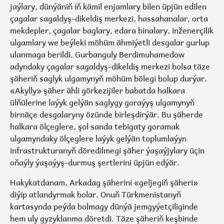
jaýlary, dünýäniň iň kämil enjamlary bilen üpjün edilen
çagalar sagaldyş-dikeldiş merkezi, hassahanalar, orta
mekdepler, çagalar baglary, edara binalary, inženerçilik
ulgamlary we beýleki möhüm ähmiýetli desgalar gurlup
ulanmaga berildi. Gurbanguly Berdimuhamedow
adyndaky çagalar sagaldyş-dikeldiş merkezi bolsa täze
şäheriň saglyk ulgamynyň möhüm bölegi bolup durýar.
«Akylly» şäher ähli görkezijiler babatda halkara
ülňülerine laýyk gelýän saglygy goraýyş ulgamynyň
birnäçe desgalaryny özünde birleşdirýär. Bu şäherde
halkara ölçeglere, şol sanda tebigaty goramak
ulgamyndaky ölçeglere laýyk gelýän toplumlaýyn
infrastrukturanyň döredilmegi şäher ýaşaýjylary üçin
oňaýly ýaşaýyş-durmuş şertlerini üpjün edýär.
Hakykatdanam, Arkadag şäherini «geljegiň şäheri»
diýip atlandyrmak bolar. Onuň Türkmenistanyň
kartasynda peýda bolmagy dünýä jemgyýetçiliginde
hem uly gyzyklanma döretdi. Täze şäheriň keşbinde