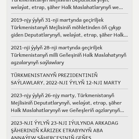
welaýat, etrap, şäher Halk Maslahatlarynyň we
Geňeşleriň agzalarynyň saýlawlary.
2019-njy ýylyň 31-nji martynda geçiriljek
Türkmenistanyň Mejlisiniň möhletinden öň çykyp
giden Deputatlarynyň, welaýat, etrap, şäher Halk
Maslahatlarynyň we Geňeşleriň agzalarynyň ýerine
2021-nji ýylyň 28-nji martynda geçiriljek
saýlawlar
Türkmenistanyň milli Geňeşiniň Halk Maslahatynyň
agzalarynyň saýlawlary
TÜRKMENISTANYŇ PREZIDENTINIŇ
SAÝLAWLARY, 2022-NJI ÝYLYŇ 12-NJI MARTY
2023-njy ýylyň 26-njy marty, Türkmenistanyň
Mejlisiniň Deputatlarynyň, welaýat, etrap, şäher
Halk Maslahatlarynyň we Geňeşleriň agzlarynyň
saýlawlary
2023-NJI ÝYLYŇ 23-NJI IÝULYNDA ARKADAG
ŞÄHERINIŇ KÄRIZEK ETRABYNYŇ ABA
ANNAÝEW ŞÄHERÇESINIŇ GEŇEŞ