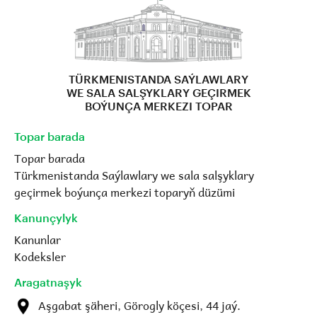
TÜRKMENISTANDA SAÝLAWLARY
WE SALA SALŞYKLARY GEÇIRMEK
BOÝUNÇA MERKEZI TOPAR
Topar barada
Topar barada
Türkmenistanda Saýlawlary we sala salşyklary
geçirmek boýunça merkezi toparyň düzümi
Kanunçylyk
Kanunlar
Kodeksler
Aragatnaşyk
Aşgabat şäheri, Görogly köçesi, 44 jaý.