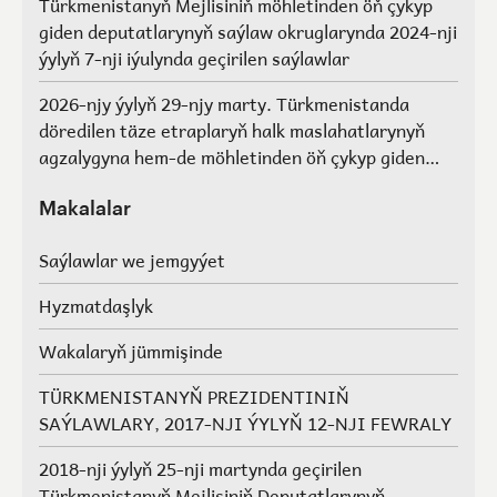
Türkmenistanyň Mejlisiniň möhletinden öň çykyp
giden deputatlarynyň saýlaw okruglarynda 2024-nji
ýylyň 7-nji iýulynda geçirilen saýlawlar
2026-njy ýylyň 29-njy marty. Türkmenistanda
döredilen täze etraplaryň halk maslahatlarynyň
agzalygyna hem-de möhletinden öň çykyp giden
Türkmenistanyň Mejlisiniň deputatlarynyň, halk
maslahatlarynyň we Geňeşleriň agzalarynyň ýerine
Makalalar
saýlawlar.
Saýlawlar we jemgyýet
Hyzmatdaşlyk
Wakalaryň jümmişinde
TÜRKMENISTANYŇ PREZIDENTINIŇ
SAÝLAWLARY, 2017-NJI ÝYLYŇ 12-NJI FEWRALY
2018-nji ýylyň 25-nji martynda geçirilen
Türkmenistanyň Mejlisiniň Deputatlarynyň,