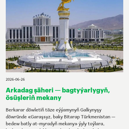
2026-06-26
Arkadag şäheri — bagtyýarlygyň,
ösüşleriň mekany
Berkarar döwletiň täze eýýamynyň Galkynyşy
döwründe «Garaşsyz, baky Bitarap Türkmenistan —
bedew batly at-myradyň mekany» ýyly toýlara,