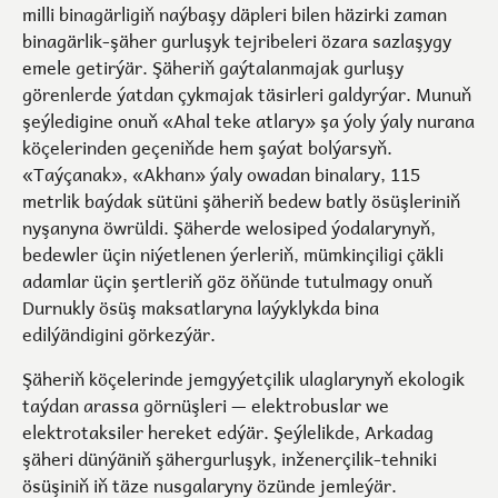
milli binagärligiň naýbaşy däpleri bilen häzirki zaman
binagärlik-şäher gurluşyk tejribeleri özara sazlaşygy
emele getirýär. Şäheriň gaýtalanmajak gurluşy
görenlerde ýatdan çykmajak täsirleri galdyrýar. Munuň
şeýledigine onuň «Ahal teke atlary» şa ýoly ýaly nurana
köçelerinden geçeniňde hem şaýat bolýarsyň.
«Taýçanak», «Akhan» ýaly owadan binalary, 115
metrlik baýdak sütüni şäheriň bedew batly ösüşleriniň
nyşanyna öwrüldi. Şäherde welosiped ýodalarynyň,
bedewler üçin niýetlenen ýerleriň, mümkinçiligi çäkli
adamlar üçin şertleriň göz öňünde tutulmagy onuň
Durnukly ösüş maksatlaryna laýyklykda bina
edilýändigini görkezýär.
Şäheriň köçelerinde jemgyýetçilik ulaglarynyň ekologik
taýdan arassa görnüşleri — elektrobuslar we
elektrotaksiler hereket edýär. Şeýlelikde, Arkadag
şäheri dünýäniň şähergurluşyk, inženerçilik-tehniki
ösüşiniň iň täze nusgalaryny özünde jemleýär.