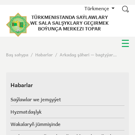
Türkmençe
TÜRKMENISTANDA SAÝLAWLARY
WE SALA SALŞYKLARY GEÇIRMEK
BOÝUNÇA MERKEZI TOPAR
Baş sahypa
/
Habarlar
/
Arkadag şäheri — bagtyýar...
Habarlar
Saýlawlar we jemgyýet
Hyzmatdaşlyk
Wakalaryň jümmişinde