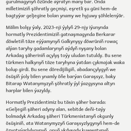
gurulmagynyň özünde aýratyn many bar. Onda
milletimiziň şöhratly geçmişi, eşretli şu güni hem-de
bagtyýar geljegine bolan ynamy we hyjuwy şöhlelenýär.
Mälim bolşy ýaly, 2023-nji ýylyň 29-njy iýunynda
hormatly Prezidentimiziň gatnaşmagynda Berkarar
döwletiň täze eýýamynyň Galkynyşy döwrüniň rowaç
alýan taryhy gadamlarynyň aýdyň nyşany bolan
Arkadag şäheriniň açylyş toýy uludan tutuldy. Bu sene
türkmen halkynyň täze taryhyna ýatdan çykmajak waka
bolup girdi. Bu sene döredijiligiň, abadançylygyň we
ösüşiň ýoly bilen ynamly öňe barýan Garaşsyz, baky
Bitarap Watanymyzyň şöhratly ýyl ýazgysyna altyn
harplar bilen ýazyldy.
Hormatly Prezidentimiz bu täsin şäher barada:
«Geljegiň şäheri adyny alan, sebitde deňi-taýy
bolmadyk Arkadag şäheri Türkmenistanyň okgunly
ösüşiniň, ata Watanymyzyň Garaşsyzlygynyň hem-de
özygtyýarlylygynyň, onuň ykdysady kuwwatynyň