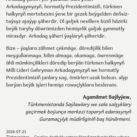
Arkadagymyzyň, hormatly Prezidentimiziň, türkmen
halkynyň mertebesini ýene bir gezek beýgelden deňsiz-
taýsyz ajaýyp şäherdir. Ol geljek nesillere biziň häzirki
beýik taryhy döwrümizden hemişelik galjak gymmatly
mirasdyr. Arkadag şäheri ýaşlaryň şäheridir.
Bize – ýaşlara zähmet çekmäge, döredijilik bilen
meşgullanmaga, bilim almaga, okamaga, öwrenmäge
ähli mümkinçilikleri döredip berýän türkmen halkynyň
Milli Lideri Gahryman Arkadagymyzyň we hormatly
Prezidentimiziň janlary sag, ömürleri uzak bolsun, alyp
barýan beýik işleri hemişe rowaçlyklara beslensin.
Agamämet Baýlyýew,
Türkmenistanda Saýlawlary we sala salşyklary
geçirmek boýunça merkezi toparyň edarasynyň
Guramaçylyk müdirliginiň baş hünärmeni.
2026-07-21
Türkmenistan — Gruziýa: dostlukly gatnaşyklaryň taryhynda täze sahypa