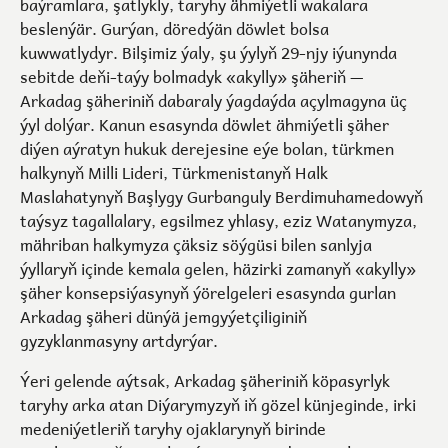
baýramlara, şatlykly, taryhy ähmiýetli wakalara
beslenýär. Gurýan, döredýän döwlet bolsa
kuwwatlydyr. Bilşimiz ýaly, şu ýylyň 29-njy iýunynda
sebitde deňi-taýy bolmadyk «akylly» şäheriň —
Arkadag şäheriniň dabaraly ýagdaýda açylmagyna üç
ýyl dolýar. Kanun esasynda döwlet ähmiýetli şäher
diýen aýratyn hukuk derejesine eýe bolan, türkmen
halkynyň Milli Lideri, Türkmenistanyň Halk
Maslahatynyň Başlygy Gurbanguly Berdimuhamedowyň
taýsyz tagallalary, egsilmez yhlasy, eziz Watanymyza,
mähriban halkymyza çäksiz söýgüsi bilen sanlyja
ýyllaryň içinde kemala gelen, häzirki zamanyň «akylly»
şäher konsepsiýasynyň ýörelgeleri esasynda gurlan
Arkadag şäheri dünýä jemgyýetçiliginiň
gyzyklanmasyny artdyrýar.
Ýeri gelende aýtsak, Arkadag şäheriniň köpasyrlyk
taryhy arka atan Diýarymyzyň iň gözel künjeginde, irki
medeniýetleriň taryhy ojaklarynyň birinde