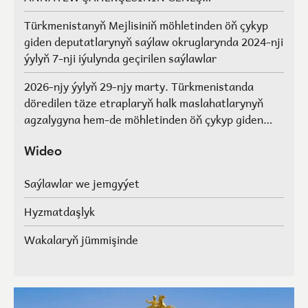
AGZALARYNYŇ SAÝLAWLARY
Türkmenistanyň Mejlisiniň möhletinden öň çykyp
giden deputatlarynyň saýlaw okruglarynda 2024-nji
ýylyň 7-nji iýulynda geçirilen saýlawlar
2026-njy ýylyň 29-njy marty. Türkmenistanda
döredilen täze etraplaryň halk maslahatlarynyň
agzalygyna hem-de möhletinden öň çykyp giden
Türkmenistanyň Mejlisiniň deputatlarynyň, halk
maslahatlarynyň we Geňeşleriň agzalarynyň ýerine
Wideo
saýlawlar.
Saýlawlar we jemgyýet
Hyzmatdaşlyk
Wakalaryň jümmişinde