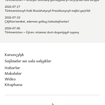
2026-07-17
Türkmenistanyň Halk Maslahatynyň Prezidiumynyň mejlisi geçirildi
2026-07-10
Çäjiňize bereket, edermen gallaçy babadaýhanlar!
2026-07-06
Türkmenistan — Eýran: mizemez dost-doganlygyň nyşany
Kanunçylyk
Saýlawlar we sala salşyklar
Habarlar
Makalalar
Wideo
Kitaphana